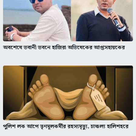
অবশেষে ভবানী ভবনে হাজিরা অভিষেকের আপ্তসহায়কের
পুলিশ লক আপে তৃণমূলকর্মীর রহস্যমৃত্যু, চাঞ্চল্য হালিশহরে