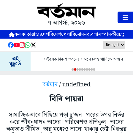
৭ আগস্ট, ২০২৬
কলকাতা
রাজ্য
দেশ
বিদেশ
খেলা
বিনোদন
ব্যবসা
সম্পাদকীয়
চতুষ্পর্ণ
এই
সল্টলেক বিকাশ ভবনের সামনে চলন্ত গাড়িতে আগুন
মুহূর্তে
বর্তমান
/ undefined
বিবি পায়রা
সামাজিকভাবে পিছিয়ে পড়া দু’জন। পরের উপর নির্ভর
করে জীবনযাপন তাদের। পরিবেশও প্রতিকূল। তাদের
ক্ষমতাও সীমিত। তার মধ্যেও ভালো থাকার চেষ্টা নিরন্তর