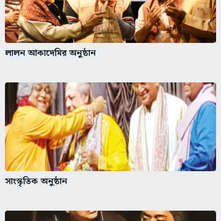
লালন আকাদেমির অনুষ্ঠান
সাংস্কৃতিক অনুষ্ঠান