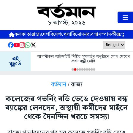
৮ আগস্ট, ২০২৬
কলকাতা
রাজ্য
দেশ
বিদেশ
খেলা
বিনোদন
ব্যবসা
সম্পাদকীয়
চতুষ্পর্ণ
আগামীকাল আইআইটি দিল্লির সমাবর্তন অনুষ্ঠানে যোগ দেবেন
এই
প্রধানমন্ত্রী মোদি
মুহূর্তে
বর্তমান
/ রাজ্য
কলেজের গভর্নিং বডি ভেঙে দেওয়ায় বন্ধ
ব্যাঙ্কের লেনদেন, অস্থায়ী কর্মীদের মাইনে
থেকে দৈনন্দিন খরচে সমস্যা
রাজ্যে পালাবদলের পর সব কলেজে গভর্নিং বডি ভেঙে