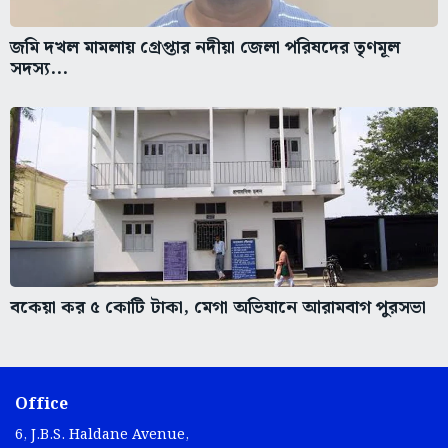
জমি দখল মামলায় গ্রেপ্তার নদীয়া জেলা পরিষদের তৃণমূল
সদস্য...
বকেয়া কর ৫ কোটি টাকা, মেগা অভিযানে আরামবাগ পুরসভা
Office
6, J.B.S. Haldane Avenue,