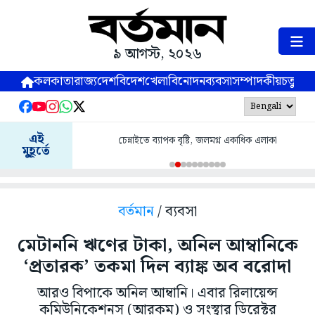
৯ আগস্ট, ২০২৬
কলকাতা
রাজ্য
দেশ
বিদেশ
খেলা
বিনোদন
ব্যবসা
সম্পাদকীয়
চতুষ্পর্ণ
এই
চেন্নাইতে ব্যাপক বৃষ্টি, জলমগ্ন একাধিক এলাকা
মুহূর্তে
বর্তমান
/ ব্যবসা
মেটাননি ঋণের টাকা, অনিল আম্বানিকে
‘প্রতারক’ তকমা দিল ব্যাঙ্ক অব বরোদা
আরও বিপাকে অনিল আম্বানি। এবার রিলায়েন্স
কমিউনিকেশনস (আরকম) ও সংস্থার ডিরেক্টর