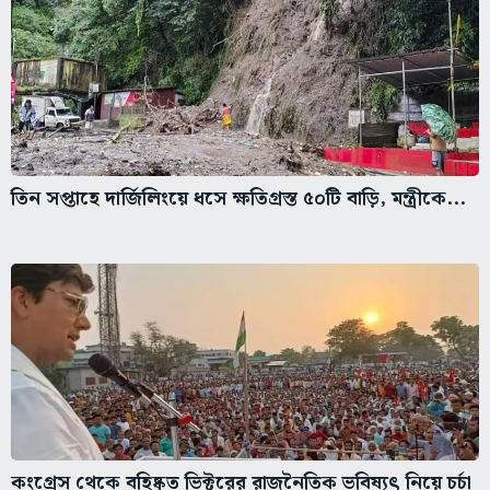
তিন সপ্তাহে দার্জিলিংয়ে ধসে ক্ষতিগ্রস্ত ৫০টি বাড়ি, মন্ত্রীকে...
কংগ্রেস থেকে বহিষ্কৃত ভিক্টরের রাজনৈতিক ভবিষ্যৎ নিয়ে চর্চা