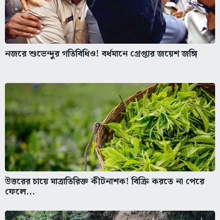
নজরে শুভেন্দুর গতিবিধিও! বর্ধমানে গ্রেপ্তার জয়েশ জঙ্গি
উত্তরের চায়ে মাত্রাতিরিক্ত কীটনাশক! বিক্রি করতে না পেরে
ফেলে...