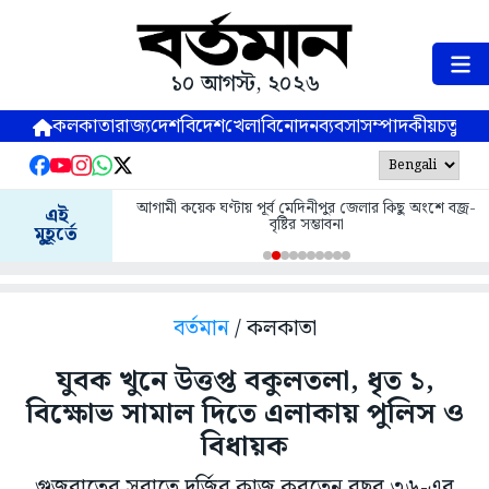
১০ আগস্ট, ২০২৬
কলকাতা
রাজ্য
দেশ
বিদেশ
খেলা
বিনোদন
ব্যবসা
সম্পাদকীয়
চতুষ্পর্ণ
আগামী কয়েক ঘণ্টায় পূর্ব মেদিনীপুর জেলার কিছু অংশে বজ্র-
এই
বৃষ্টির সম্ভাবনা
মুহূর্তে
বর্তমান
/ কলকাতা
যুবক খুনে উত্তপ্ত বকুলতলা, ধৃত ১,
বিক্ষোভ সামাল দিতে এলাকায় পুলিস ও
বিধায়ক
গুজরাতের সুরাতে দর্জির কাজ করতেন বছর ৩৬-এর