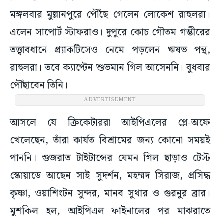
মঙ্গলবার মুল্লানপুরে পৌঁছে গেলেন লোকেশ রাহুলরা।
এলেন সাপোর্ট স্টাফরাও। দুপুরে কোচ গৌতম গম্ভীরের
তত্ত্বাবধানে প্র্যাকটিসেও নেমে পড়লেন ঋষভ পন্থ,
রাহুলরা। তবে ক্যাপ্টেন শুভমান গিল আসেননি। বুধবার
পৌঁছাবেন তিনি।
ADVERTISEMENT
আসলে যে ক্রিকেটাররা আইপিএলের প্লে-অফে
খেলেছেন, তাঁরা কার্যত বিশ্রামের জন্য কোনো সময়ই
পাননি। গুজরাত টাইটান্সের যেমন গিল ছাড়াও টেস্ট
স্কোয়াডে আছেন সাই সুদর্শন, মহম্মদ সিরাজ, প্রসিদ্ধ
কৃষ্ণা, ওয়াশিংটন সুন্দর, মানব সুথার ও গুরনুর ব্রার।
মুশকিল হল, আইপিএল ফাইনালের পর মাঝরাতে