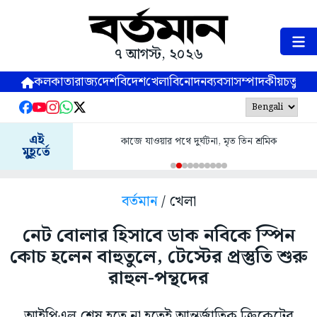
৭ আগস্ট, ২০২৬
কলকাতা
রাজ্য
দেশ
বিদেশ
খেলা
বিনোদন
ব্যবসা
সম্পাদকীয়
চতুষ্পর্ণ
এই
কাজে যাওয়ার পথে দুর্ঘটনা, মৃত তিন শ্রমিক
মুহূর্তে
বর্তমান
/ খেলা
নেট বোলার হিসাবে ডাক নবিকে স্পিন
কোচ হলেন বাহুতুলে, টেস্টের প্রস্তুতি শুরু
রাহুল-পন্থদের
আইপিএল শেষ হতে না হতেই আন্তর্জাতিক ক্রিকেটের