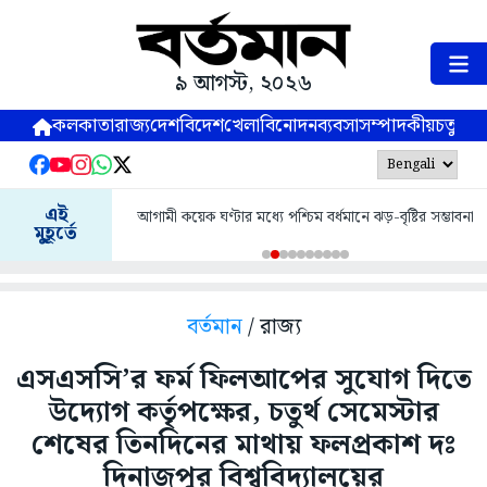
৯ আগস্ট, ২০২৬
কলকাতা
রাজ্য
দেশ
বিদেশ
খেলা
বিনোদন
ব্যবসা
সম্পাদকীয়
চতুষ্পর্ণ
এই
আগামী কয়েক ঘণ্টার মধ্যে পশ্চিম বর্ধমানে ঝড়-বৃষ্টির সম্ভাবনা
মুহূর্তে
বর্তমান
/ রাজ্য
এসএসসি’র ফর্ম ফিলআপের সুযোগ দিতে
উদ্যোগ কর্তৃপক্ষের, চতুর্থ সেমেস্টার
শেষের তিনদিনের মাথায় ফলপ্রকাশ দঃ
দিনাজপুর বিশ্ববিদ্যালয়ের