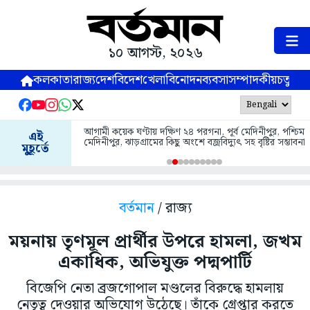
১০ আগস্ট, ২০২৬
কলকাতা
রাজ্য
দেশ
বিদেশ
খেলা
বিনোদন
ব্যবসা
সম্পাদকীয়
চতুষ্পর্ণ
আগামী কয়েক ঘণ্টায় দক্ষিণ ২৪ পরগনা, পূর্ব মেদিনীপুর, পশ্চিম
এই
মেদিনীপুর, ঝাড়গ্রামের কিছু অংশে বজ্রবিদ্যুৎ সহ বৃষ্টির সম্ভাবনা
মুহূর্তে
বর্তমান
/ রাজ্য
ময়নায় তৃণমূল প্রার্থীর উপরে হামলা, জখম
একাধিক, অভিযুক্ত পদ্মপার্টি
বিজেপি নেতা ব্রজগোপাল মণ্ডলের বিরুদ্ধে হামলায়
নেতৃত্ব দেওয়ার অভিযোগ উঠেছে। তাঁকে গ্রেপ্তার করতে