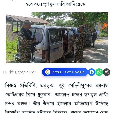
হবে বলে তৃণমূল দাবি জানিয়েছে।
১১ এপ্রিল, ২০২৬ ১২:০৪
Prefer us on Google
নিজস্ব প্রতিনিধি, তমলুক: পূর্ব মেদিনীপুরের ময়নায়
ভোটপ্রচার ঘিরে ধুন্ধুমার। আক্রান্ত হলেন তৃণমূল প্রার্থী
চন্দন মণ্ডল। তাঁর উপরে হামলার অভিযোগ উঠেছে