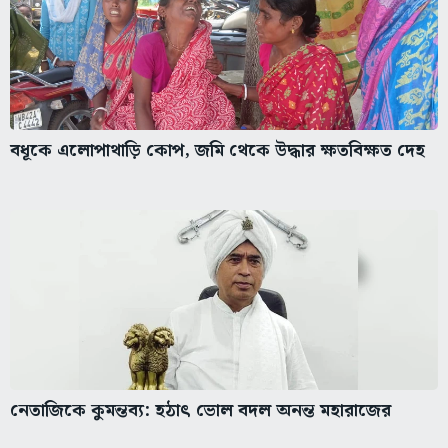
বধূকে এলোপাথাড়ি কোপ, জমি থেকে উদ্ধার ক্ষতবিক্ষত দেহ
নেতাজিকে কুমন্তব্য: হঠাৎ ভোল বদল অনন্ত মহারাজের