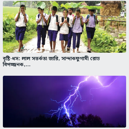
বৃষ্টি-ধস: লাল সতর্কতা জারি, সান্দাকফুগামী রোড
বিপজ্জনক,...