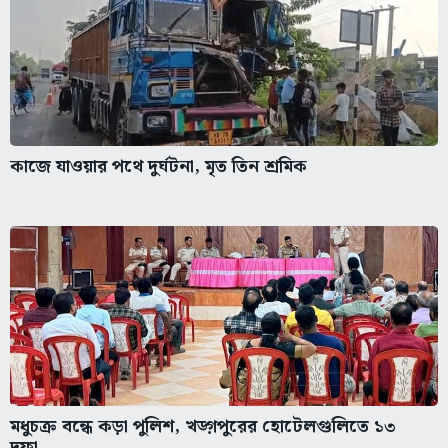
কাজে যাওয়ার পথে দুর্ঘটনা, মৃত তিন শ্রমিক
মধুচক্র বন্ধে কড়া পুলিশ, খড়্গপুরের হোটেলগুলিতে ১৩
দফা...