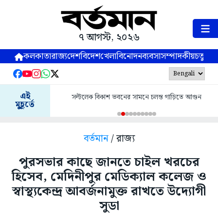
৭ আগস্ট, ২০২৬
কলকাতা
রাজ্য
দেশ
বিদেশ
খেলা
বিনোদন
ব্যবসা
সম্পাদকীয়
চতুষ্পর্ণ
এই
সল্টলেক বিকাশ ভবনের সামনে চলন্ত গাড়িতে আগুন
মুহূর্তে
বর্তমান
/ রাজ্য
পুরসভার কাছে জানতে চাইল খরচের
হিসেব, মেদিনীপুর মেডিক্যাল কলেজ ও
স্বাস্থ্যকেন্দ্র আবর্জনামুক্ত রাখতে উদ্যোগী
সুডা