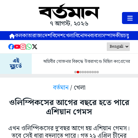
৭ আগস্ট, ২০২৬
কলকাতা
রাজ্য
দেশ
বিদেশ
খেলা
বিনোদন
ব্যবসা
সম্পাদকীয়
চতুষ্পর্ণ
এই
অগ্নিবীর যোজনার বিরুদ্ধে উত্তরাখণ্ডে মিছিল কংগ্রেসের
মুহূর্তে
বর্তমান
/ খেলা
ওলিম্পিকসের আগের বছরে হতে পারে
এশিয়ান গেমস
এখন ওলিম্পিকসের দু’বছর আগে হয় এশিয়ান গেমস।
তবে সেই ধারা বদলাতে পারে। গত ২১ এপ্রিল চীনের