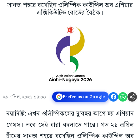
সানভা শহরে বসেছিল ওলিম্পিক কাউন্সিল অব এশিয়ার
এক্সিকিউটিভ বোর্ডের বৈঠক।
২৯ এপ্রিল, ২০২৬ ০৪:০০
Prefer us on Google
নয়াদিল্লি: এখন ওলিম্পিকসের দু’বছর আগে হয় এশিয়ান
গেমস। তবে সেই ধারা বদলাতে পারে। গত ২১ এপ্রিল
চীনের সানভা শহরে বসেছিল ওলিম্পিক কাউন্সিল অব