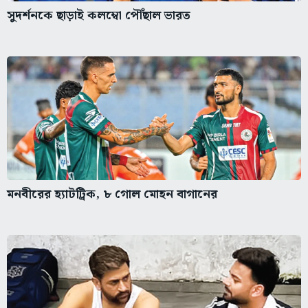
সুদর্শনকে ছাড়াই কলম্বো পৌঁছাল ভারত
মনবীরের হ্যাটট্রিক, ৮ গোল মোহন বাগানের