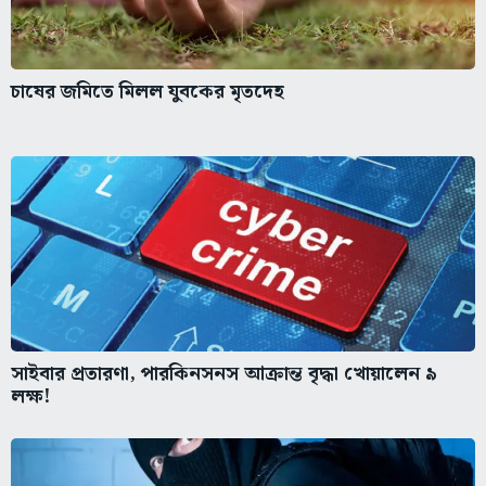
চাষের জমিতে মিলল যুবকের মৃতদেহ
সাইবার প্রতারণা, পারকিনসনস আক্রান্ত বৃদ্ধা খোয়ালেন ৯
লক্ষ!