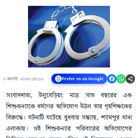
১ আগস্ট, ২০২৫ ০৪:০০
Prefer us on Google
সংবাদদাতা, উলুবেড়িয়া: মাত্র সাত বছরের এক
শিশুকন্যাকে ধর্ষণের অভিযোগ উঠল তার গৃহশিক্ষকের
বিরুদ্ধে। ঘটনাটি ঘটেছে বুধবার সন্ধ্যায়, শ্যামপুর থানা
এলাকায়। ওই শিশুকন্যার পরিবারের অভিযোগের