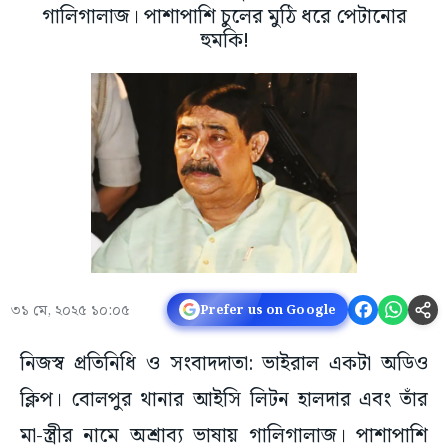
গালিগালাজ। পাশাপাশি চুলের মুঠি ধরে পেটানোর
হুমকি!
৩১ মে, ২০২৫ ১০:০৫
Prefer us on Google
নিজস্ব প্রতিনিধি ও সংবাদদাতা: ভাইরাল একটা অডিও
ক্লিপ। বোলপুর থানার আইসি লিটন হালদার এবং তাঁর
মা-স্ত্রীর নামে অশ্রাব্য ভাষায় গালিগালাজ। পাশাপাশি