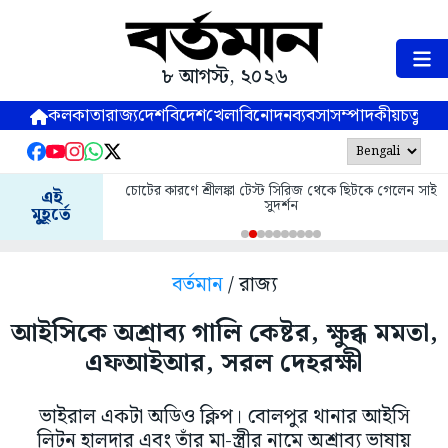
৮ আগস্ট, ২০২৬
কলকাতা
রাজ্য
দেশ
বিদেশ
খেলা
বিনোদন
ব্যবসা
সম্পাদকীয়
চতুষ্পর্ণ
চোটের কারণে শ্রীলঙ্কা টেস্ট সিরিজ থেকে ছিটকে গেলেন সাই
এই
সুদর্শন
মুহূর্তে
বর্তমান
/ রাজ্য
আইসিকে অশ্রাব্য গালি কেষ্টর, ক্ষুব্ধ মমতা,
এফআইআর, সরল দেহরক্ষী
ভাইরাল একটা অডিও ক্লিপ। বোলপুর থানার আইসি
লিটন হালদার এবং তাঁর মা-স্ত্রীর নামে অশ্রাব্য ভাষায়