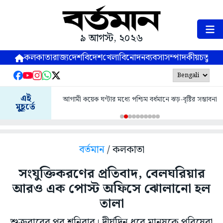
৯ আগস্ট, ২০২৬
কলকাতা
রাজ্য
দেশ
বিদেশ
খেলা
বিনোদন
ব্যবসা
সম্পাদকীয়
চতুষ্পর্ণ
এই
আগামী কয়েক ঘণ্টার মধ্যে পশ্চিম বর্ধমানে ঝড়-বৃষ্টির সম্ভাবনা
মুহূর্তে
বর্তমান
/ কলকাতা
সংযুক্তিকরণের প্রতিবাদ, বেলঘরিয়ার
আরও এক পোস্ট অফিসে ঝোলানো হল
তালা
শুক্রবারের পর শনিবার। দীর্ঘদিন ধরে মানুষকে পরিষেবা