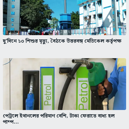
দু’দিনে ১০ শিশুর মৃত্যু, বৈঠকে উত্তরবঙ্গ মেডিকেল কর্তৃপক্ষ
পেট্রলে ইথানলের পরিমাণ বেশি, টাকা ফেরাতে বাধ্য হল
পাম্প...