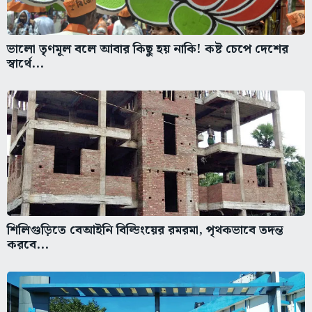
ভালো তৃণমূল বলে আবার কিছু হয় নাকি! কষ্ট চেপে দেশের
স্বার্থে...
শিলিগুড়িতে বেআইনি বিল্ডিংয়ের রমরমা, পৃথকভাবে তদন্ত
করবে...