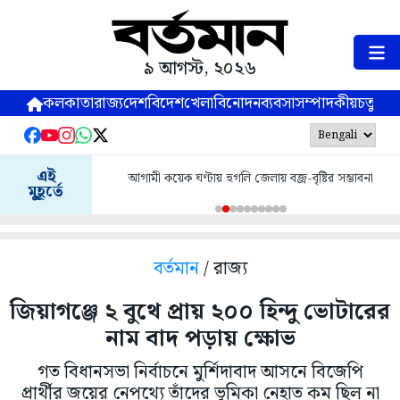
৯ আগস্ট, ২০২৬
কলকাতা
রাজ্য
দেশ
বিদেশ
খেলা
বিনোদন
ব্যবসা
সম্পাদকীয়
চতুষ্পর্ণ
এই
আগামী কয়েক ঘণ্টায় হুগলি জেলায় বজ্র-বৃষ্টির সম্ভাবনা
মুহূর্তে
বর্তমান
/ রাজ্য
জিয়াগঞ্জে ২ বুথে প্রায় ২০০ হিন্দু ভোটারের
নাম বাদ পড়ায় ক্ষোভ
গত বিধানসভা নির্বাচনে মুর্শিদাবাদ আসনে বিজেপি
প্রার্থীর জয়ের নেপথ্যে তাঁদের ভূমিকা নেহাত কম ছিল না