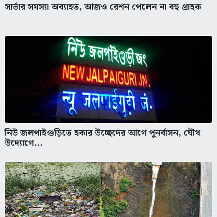
সার্ভার সমস্যা অব্যাহত, আজও রেশন পেলেন না বহু গ্রাহক
নিউ জলপাইগুড়িতে হকার উচ্ছেদের আগে পুনর্বাসন, যৌথ
উদ্যোগে...