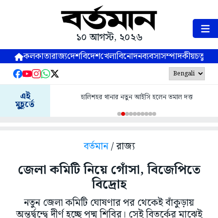
১০ আগস্ট, ২০২৬
কলকাতা
রাজ্য
দেশ
বিদেশ
খেলা
বিনোদন
ব্যবসা
সম্পাদকীয়
চতুষ্পর্ণ
এই
হালিশহর থানার নতুন আইসি হলেন তমাল দত্ত
মুহূর্তে
বর্তমান
/ রাজ্য
জেলা কমিটি নিয়ে গোঁসা, বিজেপিতে
বিদ্রোহ
নতুন জেলা কমিটি ঘোষণার পর থেকেই বাঁকুড়ায়
অন্তর্দ্বন্দ্বে দীর্ণ হচ্ছে পদ্ম শিবির। সেই বিতর্কের মাঝেই