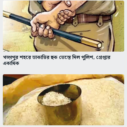
খড়্গপুর শহরে ডাকাতির ছক ভেস্তে দিল পুলিশ, গ্রেপ্তার
একাধিক