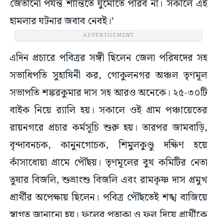
জেতানো পর্যন্ত শান্তিতে ঘুমোতে পারব না। সকালে এই
হামলার ঘটনার জবাব নেবই।’
ADVERTISEMENT
এদিন প্রচারে পবিত্রর সঙ্গী ছিলেন জেলা পরিষদের সহ
সভাধিপতি সুহাষিনী কর, গোকুলনগর অঞ্চল তৃণমূল
সভাপতি শঙ্করকুমার দাস সহ আরও অনেকে। ২৫-৩০টি
বাইক নিয়ে র‌্যালি হয়। সকালে ওই গ্রাম পঞ্চায়েতের
রায়নগরে প্রচার কর্মসূচি শুরু হয়। তারপর জামবাড়ি,
বৃন্দাবনচক, কানুনগোচক, শিমুলকুণ্ডু দক্ষিণ হয়ে
কাঁসাধোয়া গ্রামে পৌঁছয়। তৃণমূলের বুথ কমিটির নেতা
তুষার বিজলি, শুভ্রাংশু বিজলি এবং রামকৃষ্ণ দাস প্রমুখ
প্রার্থীর অপেক্ষায় ছিলেন। পবিত্র পৌঁছতেই শঙ্খ বাজিয়ে
স্বাগত জানানো হয়। ফুলের পতাকা ও ফুল দিয়ে প্রার্থীকে