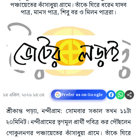
পঞ্চায়েতের কাঁসাধুয়া গ্রামে। তাঁকে ঘিরে ধরেন যাদব
পাত্র, মানস পাত্র, শিবু বর ও মিলন পাত্ররা।
১৪ এপ্রিল, ২০২৬ ১৪:০৪
Prefer us on Google
শ্রীকান্ত পড়্যা, নন্দীগ্রাম: সোমবার সকাল তখন ১১টা
২০মিনিট। নন্দীগ্রামের তৃণমূল প্রার্থী পবিত্র কর পৌঁছলেন
গোকুলনগর পঞ্চায়েতের কাঁসাধুয়া গ্রামে। তাঁকে ঘিরে