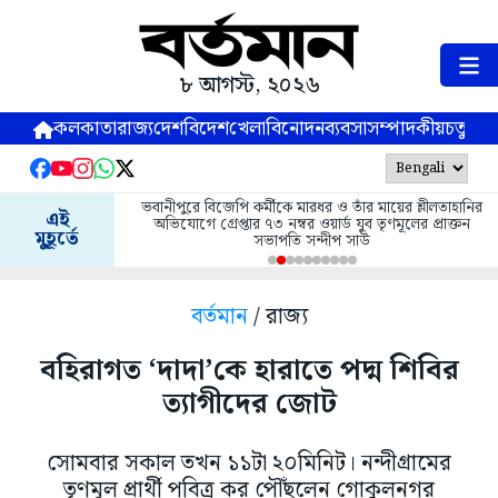
৮ আগস্ট, ২০২৬
কলকাতা
রাজ্য
দেশ
বিদেশ
খেলা
বিনোদন
ব্যবসা
সম্পাদকীয়
চতুষ্পর্ণ
ভবানীপুরে বিজেপি কর্মীকে মারধর ও তাঁর মায়ের শ্লীলতাহানির
এই
অভিযোগে গ্রেপ্তার ৭৩ নম্বর ওয়ার্ড যুব তৃণমূলের প্রাক্তন
মুহূর্তে
সভাপতি সন্দীপ সাউ
বর্তমান
/ রাজ্য
বহিরাগত ‘দাদা’কে হারাতে পদ্ম শিবির
ত্যাগীদের জোট
সোমবার সকাল তখন ১১টা ২০মিনিট। নন্দীগ্রামের
তৃণমূল প্রার্থী পবিত্র কর পৌঁছলেন গোকুলনগর