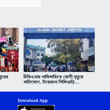
পুরের
চিকিৎসায় গাফিলতিতে রোগী মৃত্যুর
অভিযোগ, উত্তেজনা শিলিগুড়ি...
Download App