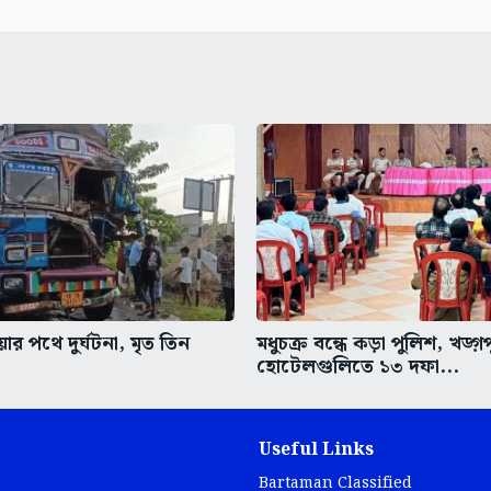
র পথে দুর্ঘটনা, মৃত তিন
মধুচক্র বন্ধে কড়া পুলিশ, খড়্গ
হোটেলগুলিতে ১৩ দফা...
Useful Links
Bartaman Classified