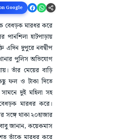
 on Google
তিকে বেধড়ক মারধর করে
র পানশিলা হাটপাড়ায়
ি এদিন দুপুরে নবদ্বীপ
 থানার পুলিস অভিযোগ
লায়। তাঁর মেয়ের বাড়ি
 কিছু ফল ও টাকা দিতে
 সামনে দুই মহিলা সহ
 বেধড়ক মারধর করে।
র সঙ্গে থাকা ২০হাজার
নবাবু জানান, কয়েকমাস
বশত তাঁকে মারধর করে