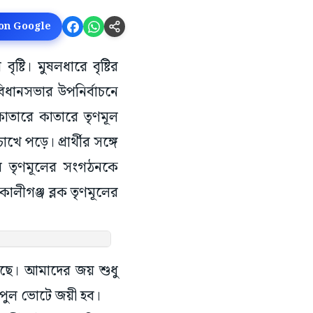
 on Google
্টি। মুষলধারে বৃষ্টির
ধানসভার উপনির্বাচনে
 কাতারে কাতারে তৃণমূল
ে পড়ে। প্রার্থীর সঙ্গে
ের তৃণমূলের সংগঠনকে
কালীগঞ্জ ব্লক তৃণমূলের
াগছে। আমাদের জয় শুধু
ই বিপুল ভোটে জয়ী হব।