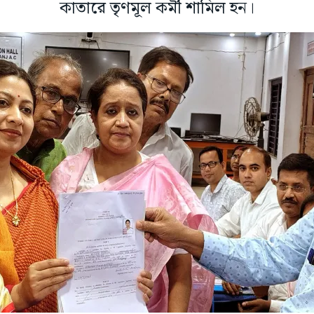
কাতারে তৃণমূল কর্মী শামিল হন।