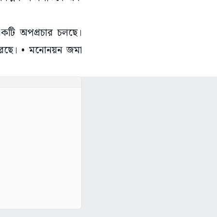
একটি অপপ্রচার চলছে।
ই করছে। • মনোনয়ন জমা