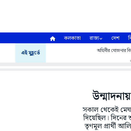
কলকাতা
রাজ্য
দেশ
ব
অগ্নিবীর যোজনার বির
এই মুহূর্তে
উন্মাদন
সকাল থেকেই মেঘলা
দিয়েছিল। দিনের 
তৃণমূল প্রার্থী 