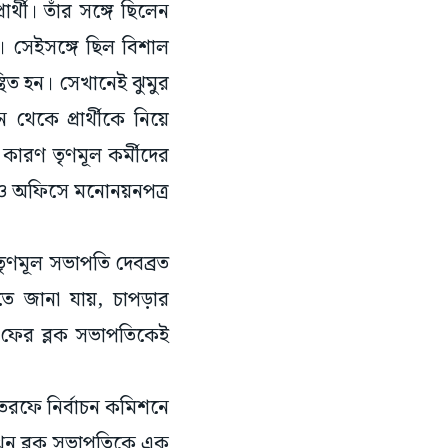
র্থী। তাঁর সঙ্গে ছিলেন
যরা। সেইসঙ্গে ছিল বিশাল
স্থিত হন। সেখানেই ঝুমুর
 থেকে প্রার্থীকে নিয়ে
কারণ তৃণমূল কর্মীদের
ডিও অফিসে মনোনয়নপত্র
লক তৃণমূল সভাপতি দেবব্রত
তে জানা যায়, চাপড়ার
লে ফের ব্লক সভাপতিকেই
 তরফে নির্বাচন কমিশনে
 তখন ব্লক সভাপতিকে এক