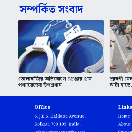
সম্পর্কিত সংবাদ
তোলাবাজির অভিযোগে গ্রেপ্তার গ্রাম
শ্রাবণী মে
পঞ্চায়েতের উপপ্রধান
ঝাঁটা হাতে.
Office
Links
6, J.B.S. Haldane Avenue,
Home
Kolkata 700 105, India.
About