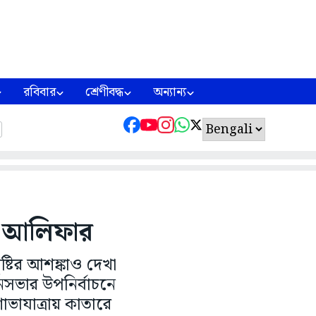
রবিবার
শ্রেণীবদ্ধ
অন্যান্য
া আলিফার
্টির আশঙ্কাও দেখা
সভার উপনির্বাচনে
োভাযাত্রায় কাতারে