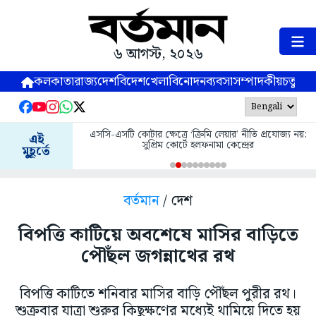
৬ আগস্ট, ২০২৬
কলকাতা
রাজ্য
দেশ
বিদেশ
খেলা
বিনোদন
ব্যবসা
সম্পাদকীয়
চতুষ্পর্ণ
এসসি-এসটি কোটার ক্ষেত্রে ‘ক্রিমি লেয়ার’ নীতি প্রযোজ্য নয়:
এই
সুপ্রিম কোর্টে হলফনামা কেন্দ্রের
মুহূর্তে
বর্তমান
/ দেশ
বিপত্তি কাটিয়ে অবশেষে মাসির বাড়িতে
পৌঁছল জগন্নাথের রথ
বিপত্তি কাটিতে শনিবার মাসির বাড়ি পৌঁছল পুরীর রথ।
শুক্রবার যাত্রা শুরুর কিছুক্ষণের মধ্যেই থামিয়ে দিতে হয়