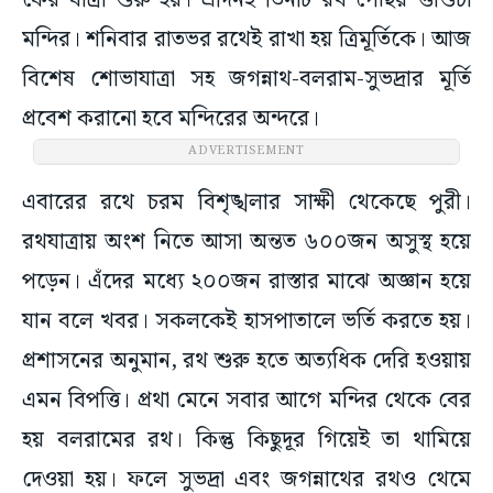
ফের যাত্রা শুরু হয়। এদিনই তিনটি রথ পৌঁছয় গুণ্ডিচা
মন্দির। শনিবার রাতভর রথেই রাখা হয় ত্রিমূর্তিকে। আজ
বিশেষ শোভাযাত্রা সহ জগন্নাথ-বলরাম-সুভদ্রার মূর্তি
প্রবেশ করানো হবে মন্দিরের অন্দরে।
ADVERTISEMENT
এবারের রথে চরম বিশৃঙ্খলার সাক্ষী থেকেছে পুরী।
রথযাত্রায় অংশ নিতে আসা অন্তত ৬০০জন অসুস্থ হয়ে
পড়েন। এঁদের মধ্যে ২০০জন রাস্তার মাঝে অজ্ঞান হয়ে
যান বলে খবর। সকলকেই হাসপাতালে ভর্তি করতে হয়।
প্রশাসনের অনুমান, রথ শুরু হতে অত্যধিক দেরি হওয়ায়
এমন বিপত্তি। প্রথা মেনে সবার আগে মন্দির থেকে বের
হয় বলরামের রথ। কিন্তু কিছুদূর গিয়েই তা থামিয়ে
দেওয়া হয়। ফলে সুভদ্রা এবং জগন্নাথের রথও থেমে