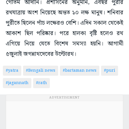
গৌতম আদানি। প্রশাসনের অনুমান, এবছর পুরীর
রথযাত্রায় অংশ নিয়েছে অন্তত ১০ লক্ষ মানুষ। শনিবার
পুরীতে ছিলেন পাঁচ লক্ষেরও বেশি। এদিন সকাল থেকেই
আকাশ ছিল পরিষ্কার। পরে হালকা বৃষ্টি হলেও রথ
এগিয়ে নিয়ে যেতে বিশেষ সমস্যা হয়নি। আগামী
৫জুলাই জগন্নাথদেবের উল্টোরথ।
#yatra
#Bengali news
#bartaman news
#puri
#jagannath
#rath
ADVERTISEMENT