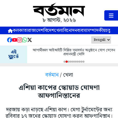
৮ আগস্ট, ২০২৬
কলকাতা
রাজ্য
দেশ
বিদেশ
খেলা
বিনোদন
ব্যবসা
সম্পাদকীয়
চতুষ্পর্ণ
আগামীকাল আইআইটি দিল্লির সমাবর্তন অনুষ্ঠানে যোগ দেবেন
এই
প্রধানমন্ত্রী মোদি
মুহূর্তে
বর্তমান
/ খেলা
এশিয়া কাপের স্কোয়াড ঘোষণা
আফগানিস্তানের
দরজায় কড়া নাড়ছে এশিয়া কাপ। মেগা টুর্নামেন্টের জন্য
রবিবার ১৭ জনের স্কোয়াড ঘোষণা করল আফগানিস্তান।