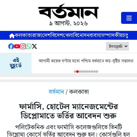
৯ আগস্ট, ২০২৬
কলকাতা
রাজ্য
দেশ
বিদেশ
খেলা
বিনোদন
ব্যবসা
সম্পাদকীয়
চতুষ্পর্ণ
নাসিকে জোড়া ভূমিকম
এই
গামী কয়েক ঘণ্টার মধ্যে পশ্চিম বর্ধমানে ঝড়-বৃষ্টির সম্ভাবনা
মুহূর্তে
বর্তমান
/ কলকাতা
ফার্মাসি, হোটেল ম্যানেজমেন্টের
ডিপ্লোমাতে ভর্তির আবেদন শুরু
পলিটেকনিক এবং ফার্মাসি কলেজগুলিতে তিনটি
ডিপ্লোমা কোর্সে ভর্তির আবেদন শুরু হল। কোর্সগুলি হল