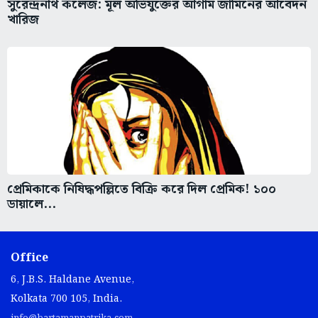
সুরেন্দ্রনাথ কলেজ: মূল অভিযুক্তের আগাম জামিনের আবেদন
খারিজ
প্রেমিকাকে নিষিদ্ধপল্লিতে বিক্রি করে দিল প্রেমিক! ১০০
ডায়ালে...
Office
6, J.B.S. Haldane Avenue,
Kolkata 700 105, India.