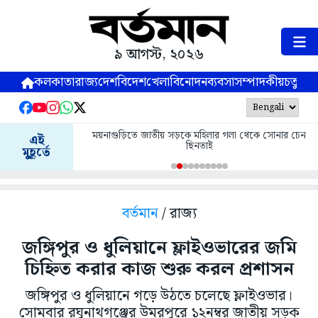
৯ আগস্ট, ২০২৬
কলকাতা
রাজ্য
দেশ
বিদেশ
খেলা
বিনোদন
ব্যবসা
সম্পাদকীয়
চতুষ্পর্ণ
ময়নাগুড়িতে জাতীয় সড়কে মহিলার গলা থেকে সোনার চেন
এই
ছিনতাই
মুহূর্তে
বর্তমান
/ রাজ্য
জঙ্গিপুর ও ধুলিয়ানে ফ্লাইওভারের জমি
চিহ্নিত করার কাজ শুরু করল প্রশাসন
জঙ্গিপুর ও ধুলিয়ানে গড়ে উঠতে চলেছে ফ্লাইওভার।
সোমবার রঘুনাথগঞ্জের উমরপুরে ১২নম্বর জাতীয় সড়ক