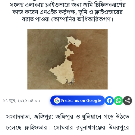
সংলগ্ন এলাকায় ফ্লাইওভারে জন্য জমি চিহ্নিতকরণের
কাজ করেন এনএইচ কর্তৃপক্ষ, ভূমি ও ফ্লাইওভারের
বরাত পাওয়া কোম্পানির আধিকারিকগণ।
১৭ জুন, ২০২৫ ০৪:০০
Prefer us on Google
সংবাদদাতা, জঙ্গিপুর: জঙ্গিপুর ও ধুলিয়ানে গড়ে উঠতে
চলেছে ফ্লাইওভার। সোমবার রঘুনাথগঞ্জের উমরপুরে