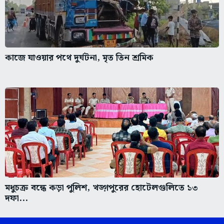
কাজে যাওয়ার পথে দুর্ঘটনা, মৃত তিন শ্রমিক
মধুচক্র বন্ধে কড়া পুলিশ, খড়্গপুরের হোটেলগুলিতে ১৩
দফা...