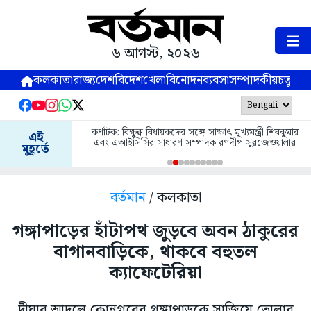
৬ আগস্ট, ২০২৬
কলকাতা
রাজ্য
দেশ
বিদেশ
খেলা
বিনোদন
ব্যবসা
সম্পাদকীয়
চতুষ্পর্ণ
কর্ণাটক: বিক্ষুব্ধ বিধায়কদের সঙ্গে সাক্ষাৎ মুখ্যমন্ত্রী শিবকুমার
এই
এবং এআইসিসির সাধারণ সম্পাদক রণদীপ সুরজেওয়ালার
মুহূর্তে
বর্তমান
/ কলকাতা
গঙ্গাপাড়ের হাঁটাপথ জুড়বে অবন ঠাকুরের
বাগানবাড়িকে, থাকবে বহুতল
ক্যাফেটেরিয়া
দীঘার আদলে কোন্নগরের গঙ্গাপাড়কে সাজিয়ে তোলার