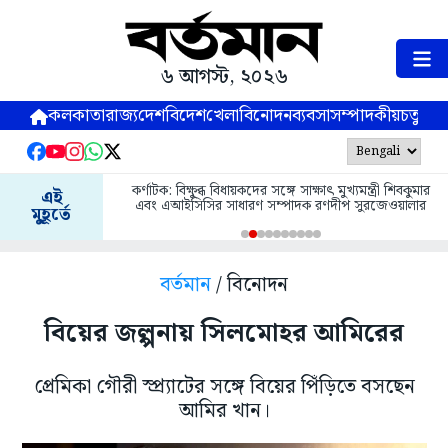
৬ আগস্ট, ২০২৬
কলকাতা
রাজ্য
দেশ
বিদেশ
খেলা
বিনোদন
ব্যবসা
সম্পাদকীয়
চতুষ্পর্ণ
কর্ণাটক: বিক্ষুব্ধ বিধায়কদের সঙ্গে সাক্ষাৎ মুখ্যমন্ত্রী শিবকুমার
এই
এবং এআইসিসির সাধারণ সম্পাদক রণদীপ সুরজেওয়ালার
মুহূর্তে
বর্তমান
/ বিনোদন
বিয়ের জল্পনায় সিলমোহর আমিরের
প্রেমিকা গৌরী স্প্র্যাটের সঙ্গে বিয়ের পিঁড়িতে বসছেন
আমির খান।