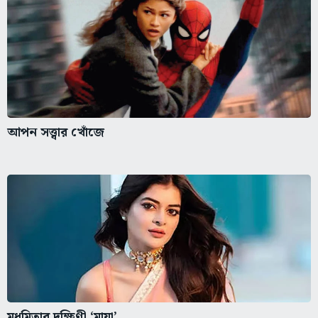
আপন সত্ত্বার খোঁজে
মধুমিতার দক্ষিণী ‘মায়া’