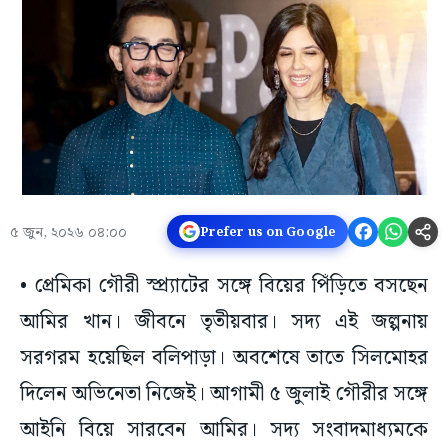
৫ জুন, ২০২৬ ০৪:০০
Prefer us on Google
• প্রেমিকা গৌরী স্প্র্যাটের সঙ্গে বিয়ের পিঁড়িতে বসছেন
আমির খান। জীবনে তৃতীয়বার। সদ্য এই জল্পনায়
সরগরম হয়েছিল বলিপাড়া। অবশেষে তাতে সিলমোহর
দিলেন অভিনেতা নিজেই। আগামী ৫ জুলাই গৌরীর সঙ্গে
আইনি বিয়ে সারবেন আমির। সদ্য সংবাদমাধ্যমকে