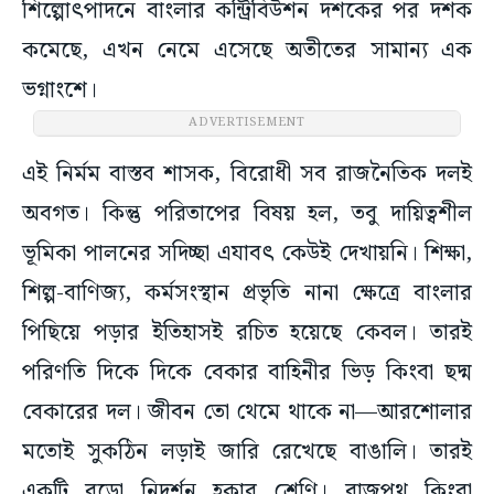
শিল্পোৎপাদনে বাংলার কন্ট্রিবিউশন দশকের পর দশক
কমেছে, এখন নেমে এসেছে অতীতের সামান্য এক
ভগ্নাংশে।
ADVERTISEMENT
এই নির্মম বাস্তব শাসক, বিরোধী সব রাজনৈতিক দলই
অবগত। কিন্তু পরিতাপের বিষয় হল, তবু দায়িত্বশীল
ভূমিকা পালনের সদিচ্ছা এযাবৎ কেউই দেখায়নি। শিক্ষা,
শিল্প-বাণিজ্য, কর্মসংস্থান প্রভৃতি নানা ক্ষেত্রে বাংলার
পিছিয়ে পড়ার ইতিহাসই রচিত হয়েছে কেবল। তারই
পরিণতি দিকে দিকে বেকার বাহিনীর ভিড় কিংবা ছদ্ম
বেকারের দল। জীবন তো থেমে থাকে না—আরশোলার
মতোই সুকঠিন লড়াই জারি রেখেছে বাঙালি। তারই
একটি বড়ো নিদর্শন হকার শ্রেণি। রাজপথ কিংবা