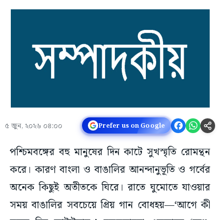
৫ জুন, ২০২৬ ০৪:০০
Prefer us on Google
পশ্চিমবঙ্গের বহু মানুষের দিন কাটে সুখস্মৃতি রোমন্থন
করে। কারণ বাংলা ও বাঙালির আনন্দানুভূতি ও গর্বের
অনেক কিছুই অতীতকে ঘিরে। রাতে ঘুমোতে যাওয়ার
সময় বাঙালির সবচেয়ে প্রিয় গান বোধহয়—‘আগে কী