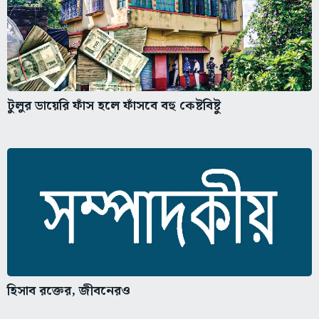
টুলুর ডায়েরি ফাঁস হলে ফাঁসবে বহু কেষ্টবিষ্টু
হিসাব রক্তের, জীবনেরও