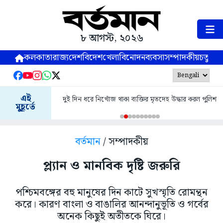
৮ আগস্ট, ২০২৬
কলকাতা
রাজ্য
দেশ
বিদেশ
খেলা
বিনোদন
ব্যবসা
সম্পাদকীয়
চতুষ্পর্ণ
এই
দুই দিন ধরে নিখোঁজ থাকা ব্যক্তির মৃতদেহ উদ্ধার করল পুলিশ
মুহূর্তে
বর্তমান
/ সম্পাদকীয়
প্ল্যান ও মানবিক দৃষ্টি জরুরি
পশ্চিমবঙ্গের বহু মানুষের দিন কাটে সুখস্মৃতি রোমন্থন
করে। কারণ বাংলা ও বাঙালির আনন্দানুভূতি ও গর্বের
অনেক কিছুই অতীতকে ঘিরে।