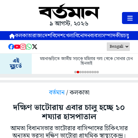
৯ আগস্ট, ২০২৬
কলকাতা
রাজ্য
দেশ
বিদেশ
খেলা
বিনোদন
ব্যবসা
সম্পাদকীয়
চতুষ্পর্ণ
ময়নাগুড়িতে জাতীয় সড়কে মহিলার গলা থেকে সোনার চেন
এই
ছিনতাই
মুহূর্তে
বর্তমান
/ কলকাতা
দক্ষিণ ভাটোরায় এবার চালু হচ্ছে ১০
শয্যার হাসপাতাল
আমতা বিধানসভার ভাটোরার বাসিন্দাদের চিকিৎসার
অন্যতম ভরসা দক্ষিণ ভাটোরা প্রাথমিক স্বাস্থ্যকেন্দ্র।