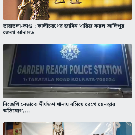
তারাতলা‑কাণ্ড : কালীচরণের জামিন খারিজ করল আলিপুর
জেলা আদালত
বিজেপি নেতাকে দীর্ঘক্ষণ থানায় বসিয়ে রেখে হেনস্তার
অভিযোগ,...