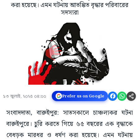
করা হয়েছে। এমন ঘটনায় আতঙ্কিত বৃদ্ধার পরিবারের
সদস্যরা
১৩ জুলাই, ২০২৫ ০৪:০০
Prefer us on Google
সংবাদদাতা, বারুইপুর: সাতসকালে চাঞ্চল্যকর ঘটনা
বারুইপুরে। চুরি করতে গিয়ে ৬৫ বছরের এক বৃদ্ধাকে
বেধড়ক মারধর ও ধর্ষণ করা হয়েছে। এমন ঘটনায়