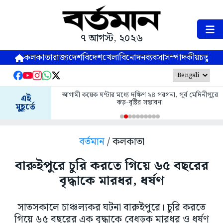
৭ আগস্ট, ২০২৬
কলকাতা
রাজ্য
দেশ
বিদেশ
খেলা
বিনোদন
ব্যবসা
সম্পাদকীয়
চতুষ্পর্ণ
আগামী কয়েক ঘণ্টার মধ্যে দক্ষিণ ২৪ পরগনা, পূর্ব মেদিনীপুরে
এই
ঝড়-বৃষ্টির সম্ভাবনা
মুহূর্তে
বর্তমান
/ কলকাতা
বারুইপুরে চুরি করতে গিয়ে ৬৫ বছরের
বৃদ্ধাকে মারধর, ধর্ষণ
সাতসকালে চাঞ্চল্যকর ঘটনা বারুইপুরে। চুরি করতে
গিয়ে ৬৫ বছরের এক বৃদ্ধাকে বেধড়ক মারধর ও ধর্ষণ