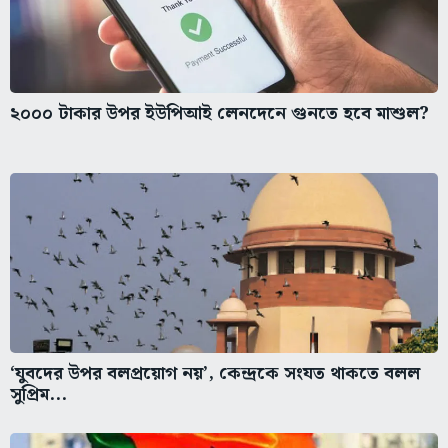
২০০০ টাকার উপর ইউপিআই লেনদেনে গুনতে হবে মাশুল?
‘যুবদের উপর বলপ্রয়োগ নয়’, কেন্দ্রকে সংযত থাকতে বলল
সুপ্রিম...