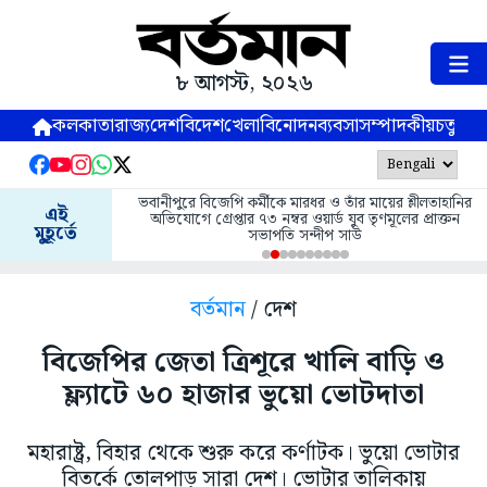
৮ আগস্ট, ২০২৬
কলকাতা
রাজ্য
দেশ
বিদেশ
খেলা
বিনোদন
ব্যবসা
সম্পাদকীয়
চতুষ্পর্ণ
ভবানীপুরে বিজেপি কর্মীকে মারধর ও তাঁর মায়ের শ্লীলতাহানির
এই
অভিযোগে গ্রেপ্তার ৭৩ নম্বর ওয়ার্ড যুব তৃণমূলের প্রাক্তন
মুহূর্তে
সভাপতি সন্দীপ সাউ
বর্তমান
/ দেশ
বিজেপির জেতা ত্রিশূরে খালি বাড়ি ও
ফ্ল্যাটে ৬০ হাজার ভুয়ো ভোটদাতা
মহারাষ্ট্র, বিহার থেকে শুরু করে কর্ণাটক। ভুয়ো ভোটার
বিতর্কে তোলপাড় সারা দেশ। ভোটার তালিকায়