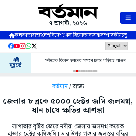
৭ আগস্ট, ২০২৬
কলকাতা
রাজ্য
দেশ
বিদেশ
খেলা
বিনোদন
ব্যবসা
সম্পাদকীয়
চতুষ্পর্ণ
এই
সল্টলেক বিকাশ ভবনের সামনে চলন্ত গাড়িতে আগুন
মুহূর্তে
বর্তমান
/ রাজ্য
জেলার ৮ ব্লকে ৫০০০ হেক্টর জমি জলমগ্ন,
ধান চাষে ক্ষতির আশঙ্কা
লাগাতার বৃষ্টির জেরে নদীয়া জেলায় জলমগ্ন কয়েক
হাজার হেক্টর কৃষিজমি। তার উপর গঙ্গার জলস্তর বৃদ্ধির