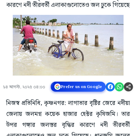
কারণে নদী তীরবর্তী এলাকাগুলোতেও জল ঢুকে গিয়েছে
১৪ আগস্ট, ২০২৫ ০৪:০০
Prefer us on Google
নিজস্ব প্রতিনিধি, কৃষ্ণনগর: লাগাতার বৃষ্টির জেরে নদীয়া
জেলায় জলমগ্ন কয়েক হাজার হেক্টর কৃষিজমি। তার
উপর গঙ্গার জলস্তর বৃদ্ধির কারণে নদী তীরবর্তী