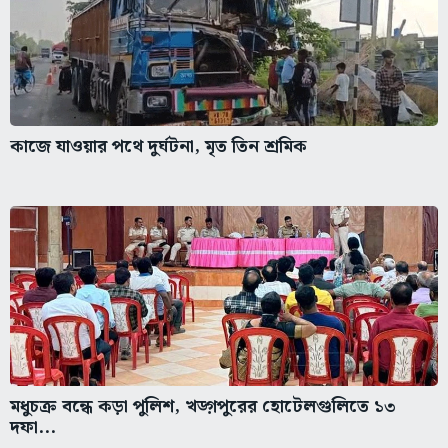
কাজে যাওয়ার পথে দুর্ঘটনা, মৃত তিন শ্রমিক
মধুচক্র বন্ধে কড়া পুলিশ, খড়্গপুরের হোটেলগুলিতে ১৩
দফা...