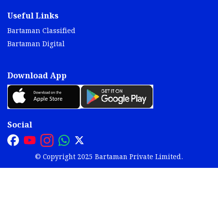
Useful Links
Bartaman Classified
Bartaman Digital
Download App
Social
© Copyright 2025 Bartaman Private Limited.