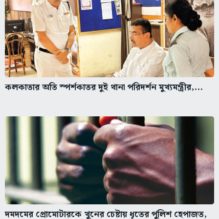
কলকাতার অতি স্পর্শকাতর দুই থানা পরিদর্শন মুখ্যমন্ত্রীর,...
দমদমের প্রোমোটারকে খুনের চেষ্টায় ধৃতের পুলিশ হেপাজত,