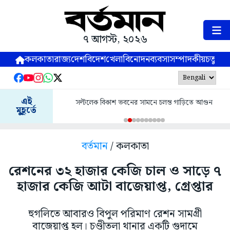
৭ আগস্ট, ২০২৬
কলকাতা
রাজ্য
দেশ
বিদেশ
খেলা
বিনোদন
ব্যবসা
সম্পাদকীয়
চতুষ্পর্ণ
এই
সল্টলেক বিকাশ ভবনের সামনে চলন্ত গাড়িতে আগুন
মুহূর্তে
বর্তমান
/ কলকাতা
রেশনের ৩২ হাজার কেজি চাল ও সাড়ে ৭
হাজার কেজি আটা বাজেয়াপ্ত, গ্রেপ্তার
হুগলিতে আবারও বিপুল পরিমাণ রেশন সামগ্রী
বাজেয়াপ্ত হল। চণ্ডীতলা থানার একটি গুদামে