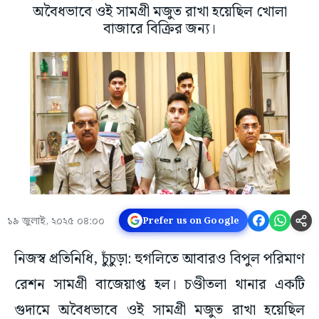
অবৈধভাবে ওই সামগ্রী মজুত রাখা হয়েছিল খোলা
বাজারে বিক্রির জন্য।
১৯ জুলাই, ২০২৫ ০৪:০০
Prefer us on Google
নিজস্ব প্রতিনিধি, চুঁচুড়া: হুগলিতে আবারও বিপুল পরিমাণ
রেশন সামগ্রী বাজেয়াপ্ত হল। চণ্ডীতলা থানার একটি
গুদামে অবৈধভাবে ওই সামগ্রী মজুত রাখা হয়েছিল