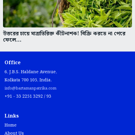
উত্তরের চায়ে মাত্রাতিরিক্ত কীটনাশক! বিক্রি করতে না পেরে
ফেলে...
Office
6, J.B.S. Haldane Avenue,
Kolkata 700 105, India.
info@bartamanpatrika.com
+91 - 33 2251 3292 / 93
Links
Home
About Us