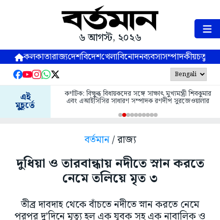
৬ আগস্ট, ২০২৬
কলকাতা
রাজ্য
দেশ
বিদেশ
খেলা
বিনোদন
ব্যবসা
সম্পাদকীয়
চতুষ্পর্ণ
কর্ণাটক: বিক্ষুব্ধ বিধায়কদের সঙ্গে সাক্ষাৎ মুখ্যমন্ত্রী শিবকুমার
এই
এবং এআইসিসির সাধারণ সম্পাদক রণদীপ সুরজেওয়ালার
মুহূর্তে
বর্তমান
/ রাজ্য
দুধিয়া ও তারবান্ধায় নদীতে স্নান করতে
নেমে তলিয়ে মৃত ৩
তীব্র দাবদাহ থেকে বাঁচতে নদীতে স্নান করতে নেমে
পরপর দু’দিনে মৃত্যু হল এক যুবক সহ এক নাবালিক ও