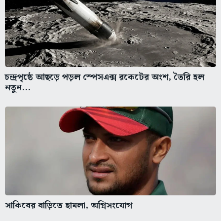
চন্দ্রপৃষ্ঠে আছড়ে পড়ল স্পেসএক্স রকেটের অংশ, তৈরি হল
নতুন...
সাকিবের বাড়িতে হামলা, অগ্নিসংযোগ