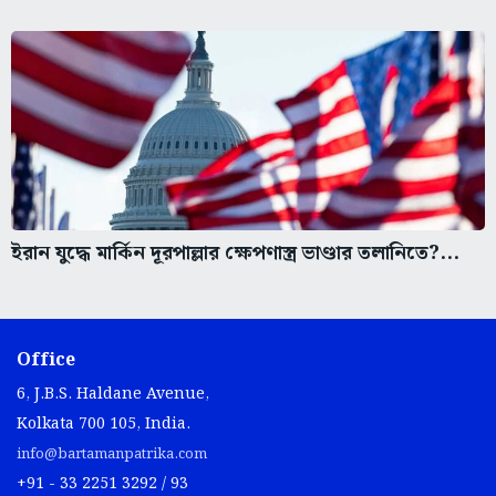
ইরান যুদ্ধে মার্কিন দূরপাল্লার ক্ষেপণাস্ত্র ভাণ্ডার তলানিতে?...
Office
6, J.B.S. Haldane Avenue,
Kolkata 700 105, India.
info@bartamanpatrika.com
+91 - 33 2251 3292 / 93