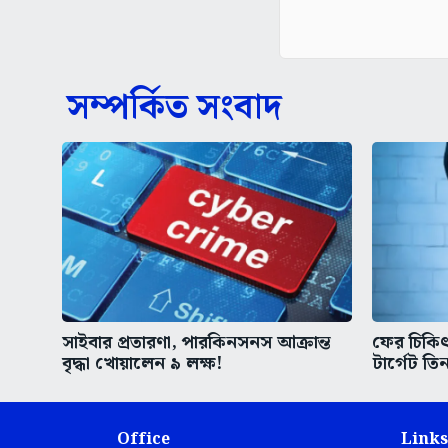
সম্পর্কিত সংবাদ
সাইবার প্রতারণা, পারকিনসনস আক্রান্ত
ফের চিকিৎস
বৃদ্ধা খোয়ালেন ৯ লক্ষ!
টার্গেট তিন
Office
Links