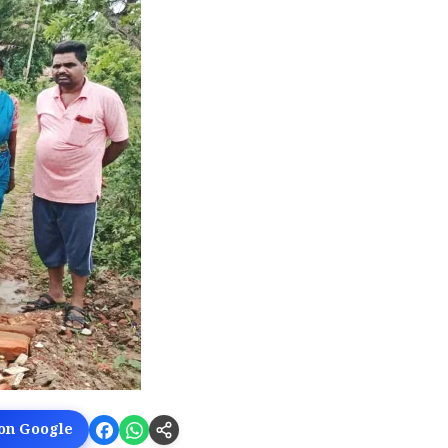
 on Google