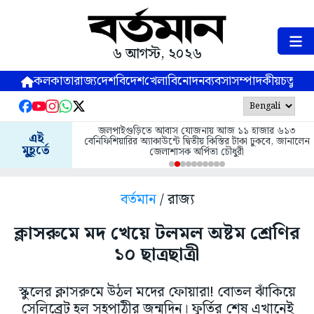
৬ আগস্ট, ২০২৬
কলকাতা
রাজ্য
দেশ
বিদেশ
খেলা
বিনোদন
ব্যবসা
সম্পাদকীয়
চতুষ্পর্ণ
জলপাইগুড়িতে আবাস যোজনায় আজ ১১ হাজার ৬১৩
এই
বেনিফিশিয়ারির অ্যাকাউন্টে দ্বিতীয় কিস্তির টাকা ঢুকবে, জানালেন
মুহূর্তে
জেলাশাসক অর্পিতা চৌধুরী
বর্তমান
/ রাজ্য
ক্লাসরুমে মদ খেয়ে টলমল অষ্টম শ্রেণির
১০ ছাত্রছাত্রী
স্কুলের ক্লাসরুমে উঠল মদের ফোয়ারা! বোতল ঝাঁকিয়ে
সেলিব্রেট হল সহপাঠীর জন্মদিন। ফূর্তির শেষ এখানেই