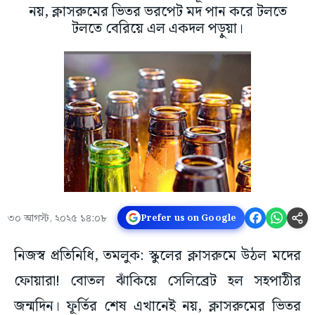
নয়, ক্লাসরুমের ভিতর ভরপেট মদ পান করে টলতে
টলতে বেরিয়ে এল একদল পড়ুয়া।
৩০ আগস্ট, ২০২৫ ১৪:০৮
Prefer us on Google
নিজস্ব প্রতিনিধি, তমলুক: স্কুলের ক্লাসরুমে উঠল মদের
ফোয়ারা! বোতল ঝাঁকিয়ে সেলিব্রেট হল সহপাঠীর
জন্মদিন। ফূর্তির শেষ এখানেই নয়, ক্লাসরুমের ভিতর