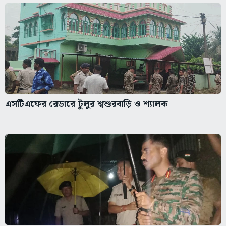
এসটিএফের রেডারে টুলুর শ্বশুরবাড়ি ও শ্যালক