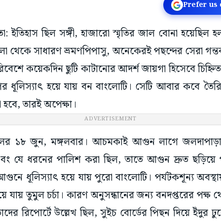
Prefer us
তা: ইতিহাস ছিল সঙ্গী, হাজারো স্মৃতির জাল বোনা হয়েছিল হ
আমলা থেকে সাধারণ ভ্রমণপিপাসু, অনেকেরই পছন্দের সেরা গন্
পরিবেশে কয়েকদিন ছুটি কাটানোর আদর্শ জায়গা হিসেবে চিহ্নিত হ
পর ধূলিস্যাৎ হয়ে যায় বন বাংলোটি। সেটি আবার কবে তৈর
 হবে, তারই অপেক্ষা।
ADVERTISEMENT
লের ১৮ জুন, মঙ্গলবার। আচমকাই আগুন লাগে জলদাপাড়া
বং যে ধরনের পালিশ করা ছিল, তাতে আগুন দ্রুত ছড়িয়ে 
আগুনে ধূলিস্যাৎ হয়ে যায় পুরো বাংলোটি। পর্যটকশূন্য অবস
য়ে যায় তুমুল চর্চা। কারণ অনুসন্ধানের জন্য বনদপ্তরের পক্ষ
ের রিপোর্টে উল্লেখ ছিল, সুইচ বোর্ডের পিছন দিয়ে ইঁদুর ঢ