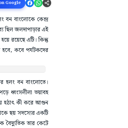
 on Google
লং বন বাংলোকে কেন্দ্র
তব্য ছিল জলদাপাড়ার এই
য়ে রয়েছে এটি। কিন্তু
ি হবে, কবে পর্যটকদের
র হলং বন বাংলোতে।
পড়ে ধ্বংসলীলা ভয়াবহ
্থায় হঠাৎ কী করে আগুন
 থেকে ছয় সদস্যের একটি
ুকে বৈদ্যুতিক তার কেটে