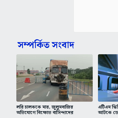
সম্পর্কিত সংবাদ
লরি চালককে মার, জুলুমবাজির
এটিএম স্ক
অভিযোগে বিক্ষোভ বাসিন্দাদের
আটকে ডেবি