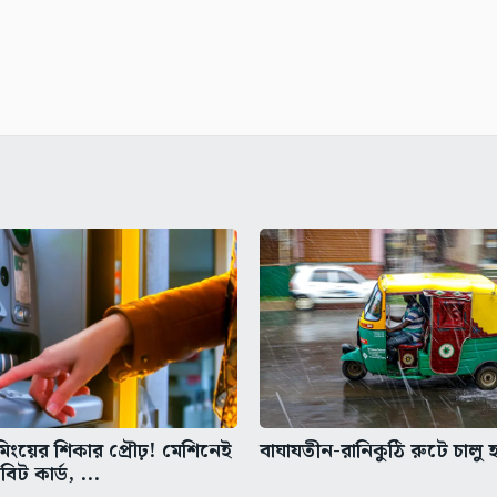
িমিংয়ের শিকার প্রৌঢ়! মেশিনেই
বাঘাযতীন-রানিকুঠি রুটে চাল
ট কার্ড, ...