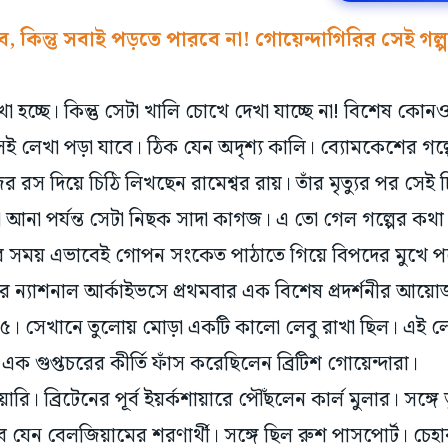
ে, কিন্তু সবাই পড়তে পারবে না! গোয়েন্দাগিরির সেই গ
 হচ্ছে। কিন্তু সেটা খালি চোখে দেখা যাচ্ছে না! বিশেষ কোন
েই লেখা পড়া যাবে। ঠিক যেন অদৃশ্য কালি। ব্যোমকেশের গল্প
ের রস দিয়ে চিঠি লিখছেন রামেশ্বর রায়। তাঁর মৃত্যুর পর সেই
না পর্যন্ত সেটা নিছক সাদা কাগজ। এ তো গেল গল্পের কথা।
দ্ধের সময় এভাবেই গোপন সংকেত পাঠাতে গিয়ে বিপদের মুখে প
ডনের ন্যাশনাল আর্কাইভসে প্রথমবার এক বিশেষ প্রদর্শনীর আয়
আই৫। সেখানে তুলোয় মোড়া একটি কালো লেবু রাখা ছিল। এই 
 এক গুপ্তচরের কীর্তি ফাঁস করেছিলেন ব্রিটিশ গোয়েন্দারা।
ি। ব্রিটেনের পূর্ব ইয়র্কশায়ারে পৌঁছলেন কার্ল মুলার। সঙ্গে
যেন বেলজিয়ামের শরণার্থী। সঙ্গে ছিল রুশ পাসপোর্ট। চেহা