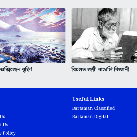
অক্সিজেন বৃদ্ধি!
বিলেত জয়ী বাঙালি বিজ্ঞানী
Useful Links
Bartaman Classified
 Us
Bartaman Digital
t Us
y Policy