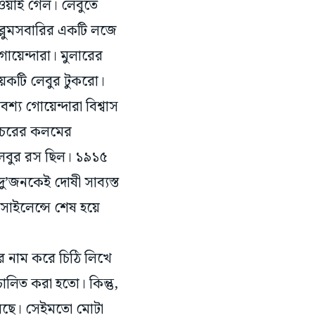
ওয়াই গেল। লেবুতে
ব্লুমসবারির একটি লজে
োয়েন্দারা। মুলারের
েকটি লেবুর টুকরো।
্য গোয়েন্দারা বিশ্বাস
্তচরের কলমের
 লেবুর রস ছিল। ১৯১৫
দু’জনকেই দোষী সাব্যস্ত
াইলেন্সে শেষ হয়ে
ঁর নাম করে চিঠি লিখে
চালিত করা হতো। কিন্তু,
চলেছে। সেইমতো মোটা