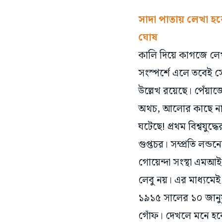
সাদা পাতায় লেখা হব
ঘোষ
কালি দিয়ে কাগজে লেখা
সংস্পর্শে এলে তবেই স
উল্লেখ রয়েছে। পেঁয়াজ
অথচ, আলোর কাছে না আ
ঘটেছে! প্রথম বিশ্বযু
গুপ্তচর। সম্প্রতি লন্
গোয়েন্দা সংস্থা এম
লেবু নয়। এর মাধ্যমেই
১৯১৫ সালের ১০ জানুয়ার
গোঁফ। দেখলে মনে হবে 