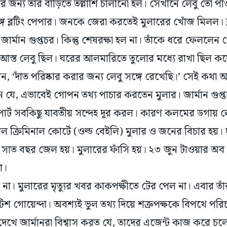
 জন্য তাঁর বাড়িতে তল্লাশি চালানো হল। সেখানে লেবু তো পা
্গে ব্লটিং পেপার। জনকে জেরা করতেই মুলারের খোঁজ মিলল। 
ার্মান গুপ্তচর। কিন্তু শেষরক্ষা হল না। তাঁকে ধরে ফেললেন গ
্ত লেবু ছিল। ঘরের আলমারিতে তুলোর মধ্যে রাখা ছিল কয়
, ‘দাঁত পরিষ্কার করার জন্য লেবু সঙ্গে রেখেছি।’ সেই কথা অবশ
ন যে, এভাবেই গোপন তথ্য পাচার করতেন মুলার। জার্মান গুপ
পোর্ট সবকিছু যাবতীয় সন্দেহ দূর করল। কারণ কলমের ডগায়
রাল ক্রিমিনাল কোর্টে (ওল্ড বেইলি) মুলার ও জনের বিচার হয়।‌ 
ত বছর জেল হয়। মুলারের ফাঁসি হয়। ২৩ জুন টাওয়ার অব স
া।
 না। মুলারের মৃত্যুর খবর কাকপক্ষীতে টের পেল না। এবার তা
টিশ গোয়েন্দা। অবশ্যই ভুল তথ্য দিয়ে শত্রুপক্ষকে বিপথে পরি
 দেখে জার্মানরা বিশ্বাস করত যে, তাদের এজেন্ট কাজ করে 