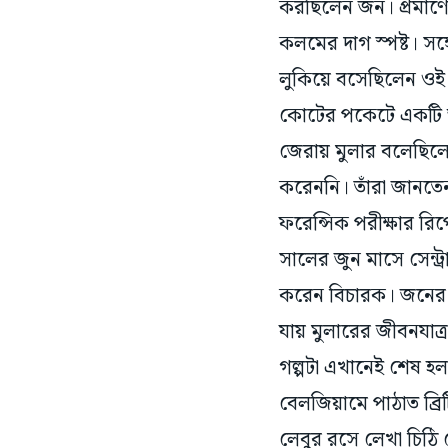
করছিলেন জন। প্রমাণের
কলমের দাগ স্পষ্ট। সঙ
লুকিয়ে বসেছিলেন ওই জ
কোটের পকেটে একটি আস
জেরায় মুলার বলেছিলেন
করেননি। তাঁরা জানতে
ফরেন্সিক পরীক্ষার রি
সালের জুন মাসে সেন্ট্
করেন বিচারক। জনের সা
যায় মুলারের জীবনযাত্র
গল্পটা এখানেই শেষ হল
বেলজিয়ামে পাঠাত ব্রি
লেবুর রসে লেখা চিঠি