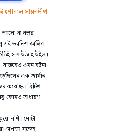
ল্পই শোনাল সায়নদীপ
ও আলো বা বস্তুর
ে এই ভ্যানিশ কালির
 চিঠিই হয়ে উঠছে উইল।‌
 বাস্তবেও এমন ঘটনা
ড়েছিলেন এক জার্মান
োজন করেছিল ব্রিটিশ
লেবু কোনও সাধারণ
 ভুয়ো নথি। মোটা
রা দেখলে সন্দেহ