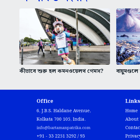
কীভাবে শুরু হল কমনওয়েলথ গেমস?
বায়ুমণ্ডলে 
Office
Links
6, J.B.S. Haldane Avenue,
Home
Kolkata 700 105, India.
About
Contac
info@bartamanpatrika.com
+91 - 33 2251 3292 / 93
Privac