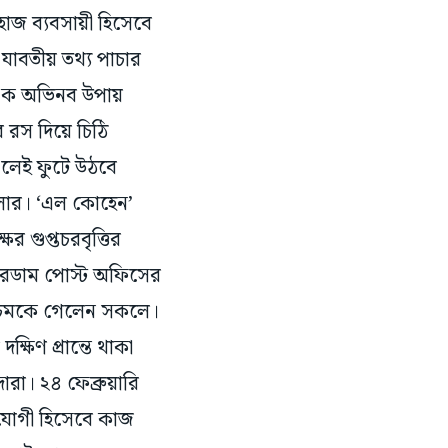
জ ব্যবসায়ী হিসেবে
যাবতীয় তথ্য পাচার
 এক অভিনব উপায়
রস দিয়ে চিঠি
এলেই ফুটে উঠবে
ুলার। ‘এল কোহেন’
র গুপ্তচরবৃত্তির
ারডাম পোস্ট অফিসের
ই চমকে গেলেন সকলে।
ষিণ প্রান্তে থাকা
ারা। ২৪ ফেব্রুয়ারি
হযোগী হিসেবে কাজ