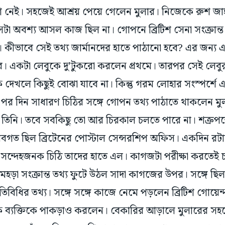
েই। সহজেই আশ্রয় পেয়ে গেলেন মুলার। নিজেকে রুশ জাহা
েটা অবশ্য আসল কাজ ছিল না। গোপনে ব্রিটিশ সেনা সংক্রান্ত 
য। কীভাবে সেই তথ্য জার্মানদের হাতে পাঠানো হবে? এর জন্য
। একটা লেবুকে দু’টুকরো করলেন প্রথমে। তারপর সেই লেবুর 
দেখলে কিছুই বোঝা যাবে না। কিন্তু গরম লোহার সংস্পর্শে 
 পর দিন সাধারণ চিঠির সঙ্গে গোপন তথ্য পাঠাতে থাকলেন ম
 তিনি। তবে সবকিছু তো আর চিরকাল চলতে পারে না। শত্রুপক্ষে
বগত ছিল ব্রিটেনের পোস্টাল সেন্সরশিপ অফিস। একদিন রট
ি সন্দেহজনক চিঠি তাদের হাতে এল। কাগজটা পরীক্ষা করতে
়া সংক্রান্ত তথ্য ফুটে উঠল সাদা কাগজের উপর। সঙ্গে ছিল দক্
তিবিধির তথ্য। সঙ্গে সঙ্গে কাজে নেমে পড়লেন ব্রিটিশ গোয়েন্দ
 এক ব্যক্তিকে পাকড়াও করলেন। বেকারির আড়ালে মুলারের স