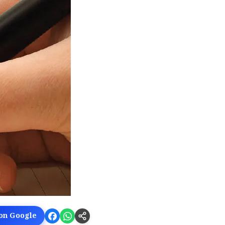
 on Google