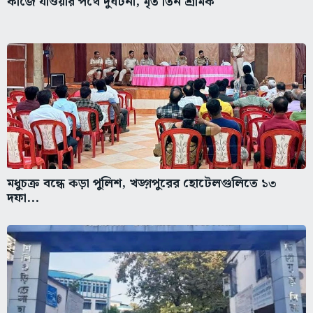
কাজে যাওয়ার পথে দুর্ঘটনা, মৃত তিন শ্রমিক
মধুচক্র বন্ধে কড়া পুলিশ, খড়্গপুরের হোটেলগুলিতে ১৩
দফা...