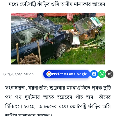
মধ্যে ভোটপট্টি ফাঁড়ির ওসি অসীম মালাকার আছেন।
২৭ জুন, ২০২৫ ১৪:০৬
Prefer us on Google
সংবাদদাতা, ময়নাগুড়ি: শুক্রবার ময়নাগুড়িতে পৃথক দু’টি
পথ পথ দুর্ঘটনায় আহত হয়েছেন পাঁচ জন। তাঁদের
চিকিৎসা চলছে। আহতদের মধ্যে ভোটপট্টি ফাঁড়ির ওসি