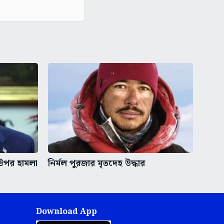
র উপর হামলা
নির্মল পুরজার মৃতদেহ উদ্ধার
Download App