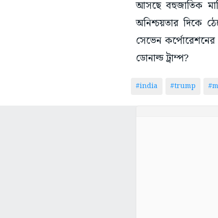
আসছে বহুজাতিক মার্ক
অনিশ্চয়তার দিকে ঠে
সেভেন কর্পোরেশনের
ডোনাল্ড ট্রাম্প?
#india
#trump
#m