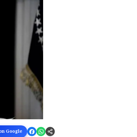
 on Google