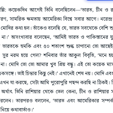
য়াদিল্লি: কয়েকদিন আগেই তিনি বলেছিলেন—‘ভারত, চীন ও র
 কারণ, সামরিক ক্ষমতায় আমেরিকা বিশ্বে সবার আগে। নরেন্দ্
 মোদির কথা হল। তাঁকেও বলেছি যে, ভারত সবথেকে বেশি শ
না।’ অসংখ্যবার বলেছেন, ‘আমিই ভারত ও পাকিস্তানের যু
 ভারতকে হুমকি এবং ৫০ শতাংশ শুল্ক চাপানো তো আছেই। 
্পের সুর নরম হয়ে গেল? শনিবার তাঁর আকুল বিবৃতি, ‘মনে হ
না। মোদি তো তো আমার খুব প্রিয় বন্ধু। এই তো কয়েক
 একসঙ্গে। তাই চিন্তার কিছু নেই।’ এখানেই শেষ নয়। মোদি 
 এখন যা করছে, সেটা আমি পুরোপুরি পছন্দ করছি না ঠিকই। কি
ী।’ অর্থাৎ তিনি রাশিয়ার থেকে তেল কেনা, চীন ও রাশিয়ার সঙ
করলেন। তারপরও বললেন, ‘ভারত এবং আমেরিকার সম্পর্ক
নিয়ে কথাবার্তাও।’