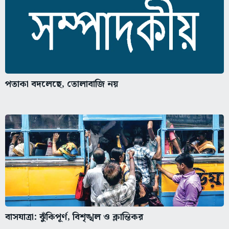
পতাকা বদলেছে, তোলাবাজি নয়
বাসযাত্রা: ঝুঁকিপূর্ণ, বিশৃঙ্খল ও ক্লান্তিকর