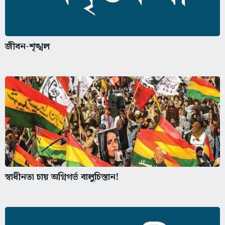
জীবন-শৃঙ্খল
স্বাধীনতা চায় অগ্নিগর্ভ বালুচিস্তান!