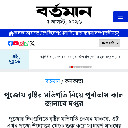
৭ আগস্ট, ২০২৬
কলকাতা
রাজ্য
দেশ
বিদেশ
খেলা
বিনোদন
ব্যবসা
সম্পাদকীয়
চতুষ্পর্ণ
এই
অগ্নিবীর যোজনার বিরুদ্ধে উত্তরাখণ্ডে মিছিল কংগ্রেসের
মুহূর্তে
বর্তমান
/ কলকাতা
পুজোয় বৃষ্টির মতিগতি নিয়ে পূর্বাভাস কাল
জানাবে দপ্তর
পুজোর দিনগুলিতে বৃষ্টির মতিগতি কেমন থাকবে, এটা
এখন পুজো উদ্যোক্তা থেকে শুরু করে সাধারণ মানুষের