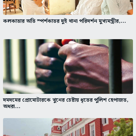
কলকাতার অতি স্পর্শকাতর দুই থানা পরিদর্শন মুখ্যমন্ত্রীর,...
দমদমের প্রোমোটারকে খুনের চেষ্টায় ধৃতের পুলিশ হেপাজত,
অধরা...