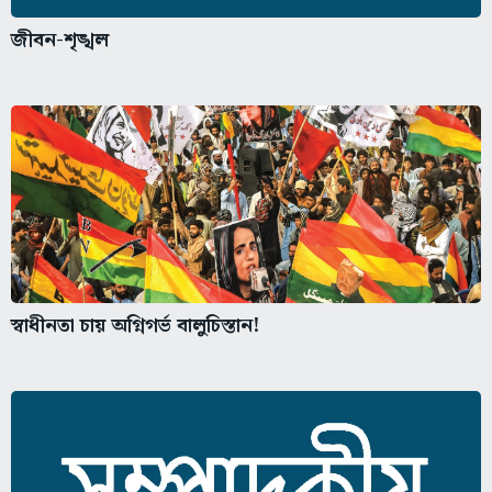
জীবন-শৃঙ্খল
স্বাধীনতা চায় অগ্নিগর্ভ বালুচিস্তান!