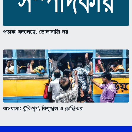
পতাকা বদলেছে, তোলাবাজি নয়
বাসযাত্রা: ঝুঁকিপূর্ণ, বিশৃঙ্খল ও ক্লান্তিকর