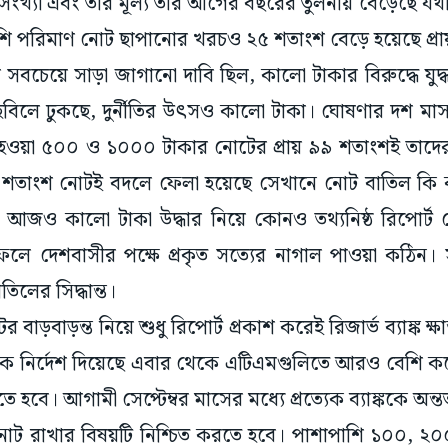
ংখ্যা এবং তার মূল্য তার আগের বছরের তুলনায় বেড়েছে যথ
শি পরিমাণ নোট ছাপানোর খরচও ২৫ শতাংশ বেড়ে হয়েছে প্র
সবচেয়ে সাড়া জাগানো দাবি ছিল, কালো টাকার বিরুদ্ধে যু
 তহবিলে ঢুকছে, দুর্নীতির উৎসও কালো টাকা। ঘোষণার দশ মা
াতিল হওয়া ৫০০ ও ১০০০ টাকার নোটের প্রায় ৯৯ শতাংশই তা
 ৯৯ শতাংশ নোটই বদলে ফেলা হয়েছে সেখানে নোট বাতিল কি 
ল, আজও কালো টাকা উদ্ধার নিয়ে কোনও তথ্যনিষ্ঠ রিপোর
ফলে দেশবাসীর পক্ষে প্রকৃত সত্যের নাগাল পাওয়া কঠিন। সব 
তিলের সিদ্ধান্ত।
ড়বাড়ন্ত নিয়ে শুধু রিপোর্ট প্রকাশ করেই রিজার্ভ ব্যাঙ্ক ক্ষান
্ককে নির্দেশ দিয়েছে এবার থেকে এটিএমগুলিতে আরও বেশি 
তে হবে। আগামী সেপ্টেম্বর মাসের মধ্যে প্রত্যেক ব্যাঙ্ককে 
ট রাখার বিষয়টি নিশ্চিত করতে হবে। পাশাপাশি ১০০, ২