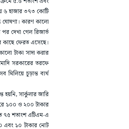
াক্রমে ৫.৬ শতাংশ এবং
ায় ৬ হাজার ৩৭৩ কোটি
দ্ধ ঘোষণা। কারণ কালো
স পর দেখা গেল রিজার্ভ
দের কাছে ফেরত এসেছে।
কালো টাকা সাদা করার
্ট মোদি সরকারের তরফে
মিলিয়ে চূড়ান্ত ব্যর্থ
্ত হয়নি, সার্কুলার জারি
করে ১০০ ও ২০০ টাকার
অন্তত ৭৫ শতাংশ এটিএম-এ
০০ এবং ১০ টাকার নোট