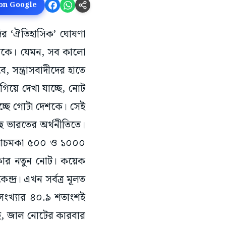
 on Google
োদির ‘ঐতিহাসিক’ ঘোষণা
সীকে। যেমন, সব কালো
, সন্ত্রাসবাদীদের হাতে
 গিয়ে দেখা যাচ্ছে, নোট
 হচ্ছে গোটা দেশকে। সেই
ে ভারতের অর্থনীতিতে।
য় আচমকা ৫০০ ও ১০০০
কার নতুন নোট। কয়েক
দ্র। এখন সর্বত্র মূলত
সংখ্যার ৪০.৯ শতাংশই
ে, জাল নোটের কারবার