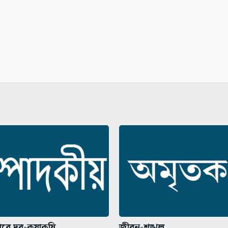
রবারে দর-কষাকষি
জীবন-শৃঙ্খল