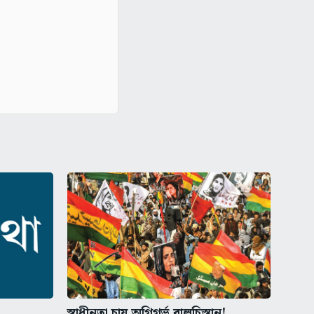
স্বাধীনতা চায় অগ্নিগর্ভ বালুচিস্তান!