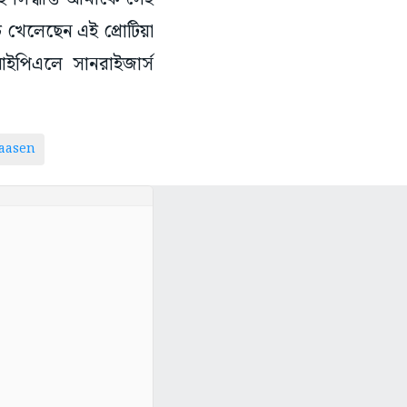
চ খেলেছেন এই প্রোটিয়া
আইপিএলে সানরাইজার্স
laasen