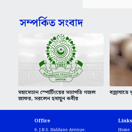
সম্পর্কিত সংবাদ
মহামেডান স্পোর্টিংয়ের সভাপতি গজল
বজ্রাঘাতে 
জাফর, সরলেন হুমায়ুন কবীর
Office
Links
6, J.B.S. Haldane Avenue,
Home