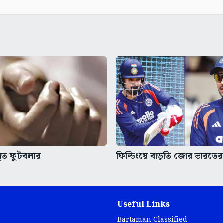
মৃত ফুটবলার
ফিল্ডিংয়ে বাড়তি জোর ভারতের
Useful Links
Bartaman Classified