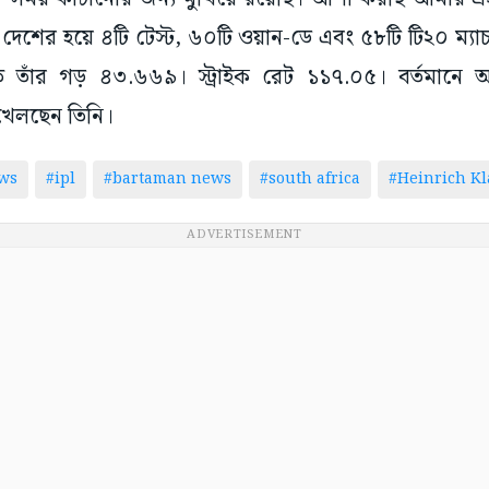
, দেশের হয়ে ৪টি টেস্ট, ৬০টি ওয়ান-ডে এবং ৫৮টি টি২০ ম্যা
 তাঁর গড় ৪৩.৬৬৯। স্ট্রাইক রেট ১১৭.০৫। বর্তমানে 
খেলছেন তিনি।
ws
#ipl
#bartaman news
#south africa
#Heinrich K
ADVERTISEMENT