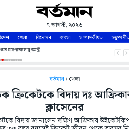
৭ আগস্ট, ২০২৬
িদেশ
খেলা
বিনোদন
ব্যবসা
সম্পাদকীয়
চতুষ্পর্ণী
তে হাসপাতালে মুখ্যমন্ত্রী
বর্তমান
/ খেলা
তিক ক্রিকেটকে বিদায় দঃ আফ্রিক
ক্লাসেনের
িকেটকে বিদায় জানালেন দক্ষিণ আফ্রিকার উইকেটকিপা
মাত্র ৩৩ বছর বয়সেই ক্রিকেট জীবন থেকে অবসর ন