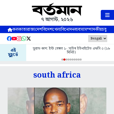
৭ আগস্ট, ২০২৬
কলকাতা
রাজ্য
দেশ
বিদেশ
খেলা
বিনোদন
ব্যবসা
সম্পাদকীয়
চতুষ্পর্ণ
ডুরান্ড কাপ: ইস্ট বেঙ্গল ১- সাউথ ইউনাইটেড এফসি ০ (১৮
এই
মিনিট)
মুহূর্তে
south africa