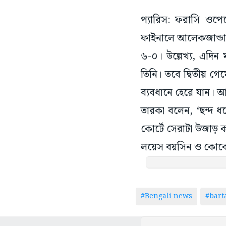
প্যারিস: ফরাসি ওপেন
ফাইনালে আলেকজান্ডার
৬-০। উল্লেখ্য, এদিন 
তিনি। তবে দ্বিতীয় গেমে
ব্যবধানে হেরে যান। আর
তারকা বলেন, ‘ছন্দ 
কোর্টে সেরাটা উজাড় 
লয়েস বয়সিন ও কোক
#Bengali news
#bar