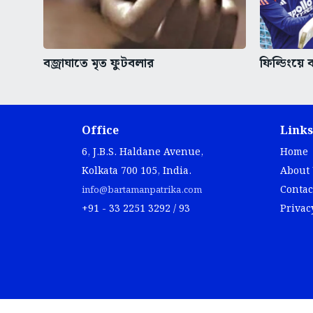
বজ্রাঘাতে মৃত ফুটবলার
ফিল্ডিংয়ে
Office
Links
6, J.B.S. Haldane Avenue,
Home
Kolkata 700 105, India.
About
Contac
info@bartamanpatrika.com
+91 - 33 2251 3292 / 93
Privac