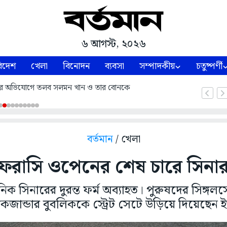
৬ আগস্ট, ২০২৬
িদেশ
খেলা
বিনোদন
ব্যবসা
সম্পাদকীয়
চতুষ্পর্ণী
তারণার অভিযোগে তলব সলমন খান ও তার বোনকে
বর্তমান
/ খেলা
ফরাসি ওপেনের শেষ চারে সিনা
 সিনারের দুরন্ত ফর্ম অব্যাহত। পুরুষদের সিঙ্গলসে
ান্ডার বুবলিককে স্ট্রেট সেটে উড়িয়ে দিয়েছেন 