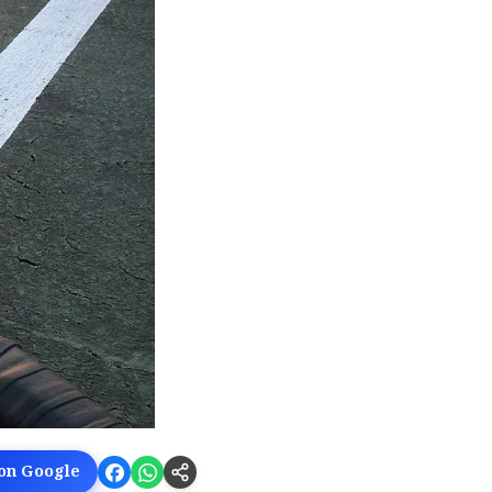
 on Google