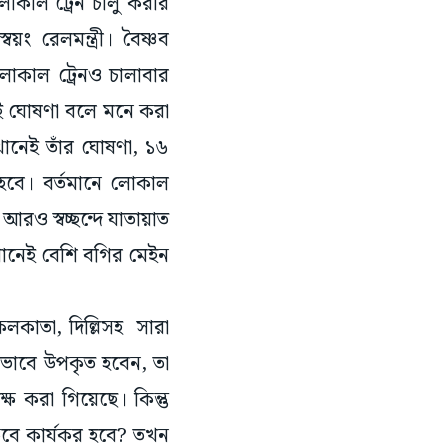
োকাল ট্রেন চালু করার
য়ং রেলমন্ত্রী। বৈষ্ণব
োকাল ট্রেনও চালাবার
র এই ঘোষণা বলে মনে করা
খানেই তাঁর ঘোষণা, ১৬
বে। বর্তমানে লোকাল
 আরও স্বচ্ছন্দে যাতায়াত
খানেই বেশি বগির মেইন
 কলকাতা, দিল্লিসহ সারা
ষভাবে উপকৃত হবেন, তা
ক্ষ করা গিয়েছে। কিন্তু
 কবে কার্যকর হবে? তখন