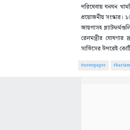
পরিষেবায় ঘনঘন খামত
প্রয়োজনীয় সংস্কার। ১৬
জায়গাসহ প্ল্যাটফর্মগ
রেলমন্ত্রীর ঘোষণার 
সার্ভিসের উপরেই কোট
#newspaper
#barta