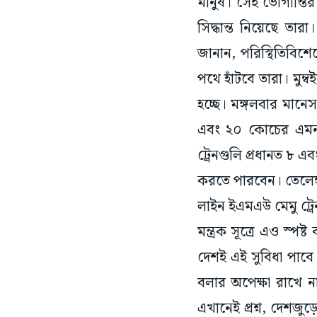
মানুষ। সেই ভোগান্তির
সিদ্ধান্ত নিয়েছে তার
জানান, পরিস্থিতিবিশ
পথে হাঁটবে তারা। মুম্ব
হচ্ছে। মঙ্গলবার মানে
এবং ২০ কোচের এমন 
ট্রেনগুলি প্রধানত ৮ এব
করতে পারবেন। তেলেঙ্
লাইন ইএমএউ মেমু ট্র
মন্ত্রক সূত্রে এও স্প
দেশই এই সুবিধা পাবে
বলার অপেক্ষা রাখে না।
এখানেই প্রশ্ন, দেশজু