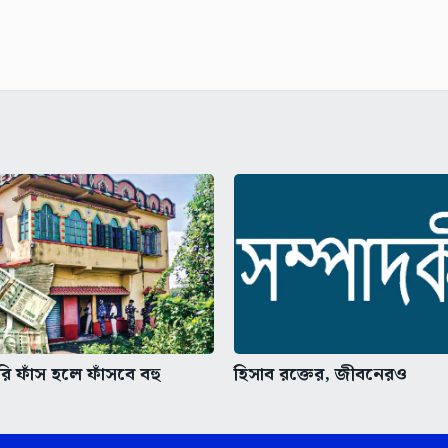
রি ফাঁস হলে ফাঁসবে বহু
হিসাব রক্তের, জীবনেরও