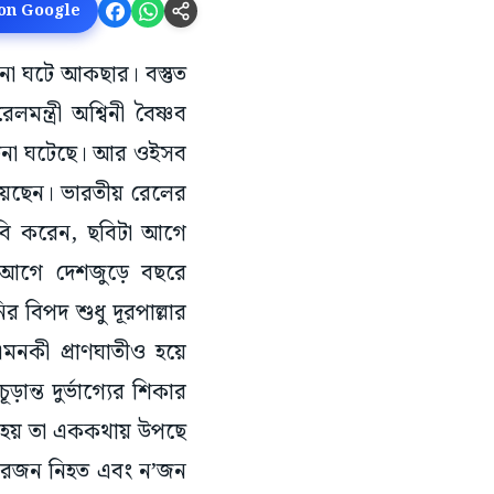
 on Google
ঘটনা ঘটে আকছার। বস্তুত
্ত্রী অশ্বিনী বৈষ্ণব
্ঘটনা ঘটেছে। আর ওইসব
য়েছেন। ভারতীয় রেলের
াবি করেন, ছবিটা আগে
ছর আগে দেশজুড়ে বছরে
র বিপদ শুধু দূরপাল্লার
মনকী প্রাণঘাতীও হয়ে
ড়ান্ত দুর্ভাগ্যের শিকার
িড় হয় তা এককথায় উপছে
 চারজন নিহত এবং ন’জন