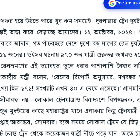
Prefer us
্দসফর হয়ে উঠতে পারে খুব কম সময়েই। দূরপাল্লার ট্রেন দুর্
ই তাড়া করে বেড়াচ্ছে আমাদের। ১২ অক্টোবর, ২০২৪। রেলমন
র জবাবে জানান, গত পাঁচবছরে দেশে দুশো বড় মাপের রেল দুর
 ৩৫১ জনের। ওইসব ঘটনায় ৯৭০ জন যাত্রী গুরুতর জখমও হ
 রেলভ্রমণের এই ভয়াবহতা তুলে ধরার পাশাপাশি বৈষ্ণব দ
্দ্রীয় মন্ত্রী বলেন, ‘রেলের রিপোর্ট অনুসারে, দশব
সংখ্যা ছিল ১৭১! সংখ্যাটি এখন ৪০-এ নেমে এসেছে।’ প্রাণহানি
 সীমাবদ্ধ নয়—লোকাল ট্রেনযাত্রাও কিয়দংশে বিপজ্জনক, এ
ুম্বইয়ের কাছে মহারাষ্ট্রের থানে এলাকায় কিছু ট্রেনযাত্রী চূ
প্তাহ আরম্ভের, সোমবার। ব্যস্ত সময়ে লোকাল ট্রেনে যে ভ
ি চলন্ত ট্রেন থেকে কয়েকজন যাত্রী নীচে পড়ে যান। তাতে