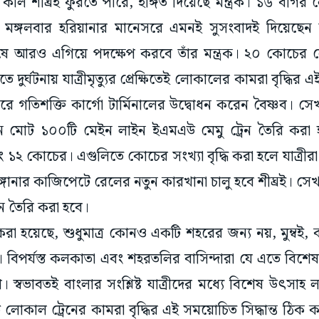
 কাল শীঘ্রই ফুরতে পারে, ইঙ্গিত দিয়েছে মন্ত্রক। ১৬ বগির ল
া। মঙ্গলবার হরিয়ানার মানেসরে এমনই সুসংবাদই দিয়েছেন স্ব
েষে আরও এগিয়ে পদক্ষেপ করবে তাঁর মন্ত্রক। ২০ কোচের ল
ইতে দুর্ঘটনায় যাত্রীমৃত্যুর প্রেক্ষিতেই লোকালের কামরা বৃদ্ধি
সরে গতিশক্তি কার্গো টার্মিনালের উদ্বোধন করেন বৈষ্ণব। সে
মোট ১০০টি মেইন লাইন ইএমএউ মেমু ট্রেন তৈরি করা হ
ং ১২ কোচের। এগুলিতে কোচের সংখ্যা বৃদ্ধি করা হলে যাত্রীরা
গানার কাজিপেটে রেলের নতুন কারখানা চালু হবে শীঘ্রই। সে
েন তৈরি করা হবে।
ষ্ট করা হয়েছে, শুধুমাত্র কোনও একটি শহরের জন্য নয়, মুম্বই,
। বিপর্যস্ত কলকাতা এবং শহরতলির বাসিন্দারা যে এতে বিশে
 স্বভাবতই বাংলার সংশ্লিষ্ট যাত্রীদের মধ্যে বিশেষ উৎসাহ ল
ড়ে লোকাল ট্রেনের কামরা বৃদ্ধির এই সময়োচিত সিদ্ধান্ত ঠিক