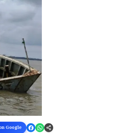
 on Google