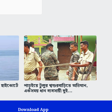
হাইকোর্টে
পাড়ুইয়ে টুলুর শ্বশুরবাড়িতে অভিযান,
একসময় ধান ব্যবসায়ী দুই...
Download App