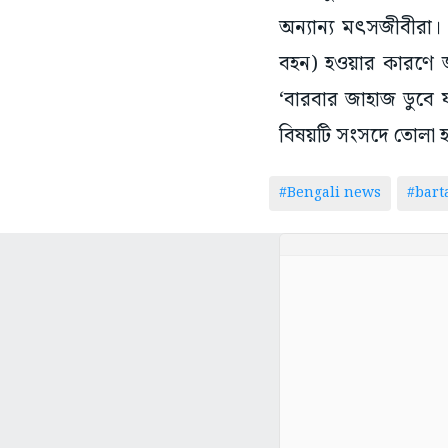
অন্যান্য মৎসজীবীরা
বহন) হওয়ার কারণে জ
‘বারবার জাহাজ ডুবে য
বিষয়টি সংসদে তোলা হব
#Bengali news
#bar