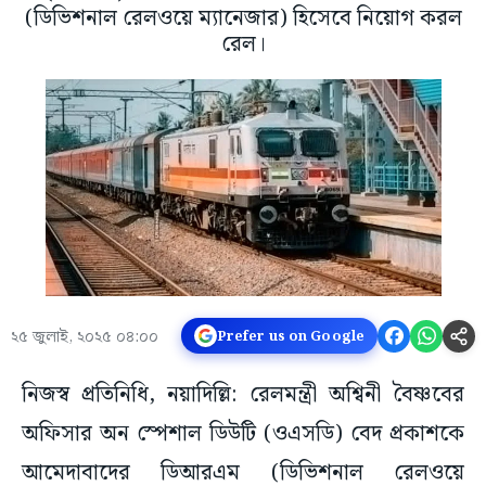
(ডিভিশনাল রেলওয়ে ম্যানেজার) হিসেবে নিয়োগ করল
রেল।
২৫ জুলাই, ২০২৫ ০৪:০০
Prefer us on Google
নিজস্ব প্রতিনিধি, নয়াদিল্লি: রেলমন্ত্রী অশ্বিনী বৈষ্ণবের
অফিসার অন স্পেশাল ডিউটি (ওএসডি) বেদ প্রকাশকে
আমেদাবাদের ডিআরএম (ডিভিশনাল রেলওয়ে