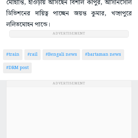
মোহান্তি, হাওড়ায় আসছেন বিশাল কাপুর, আসানসোল
ডিভিশনের দায়িত্ব পাচ্ছেন জয়ন্ত কুমার, খড়্গপুরে
ললিতমোহন পান্ডে।
ADVERTISEMENT
#train
#rail
#Bengali news
#bartaman news
#DRM post
ADVERTISEMENT