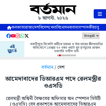
৮ আগস্ট, ২০২৬
কলকাতা
রাজ্য
দেশ
বিদেশ
খেলা
বিনোদন
ব্যবসা
সম্পাদকীয়
চতুষ্পর্ণ
ভবানীপুরে বিজেপি কর্মীকে মারধর ও তাঁর মায়ের শ্লীলতাহানির
এই
অভিযোগে গ্রেপ্তার ৭৩ নম্বর ওয়ার্ড যুব তৃণমূলের প্রাক্তন
মুহূর্তে
সভাপতি সন্দীপ সাউ
বর্তমান
/ দেশ
আমেদাবাদের ডিআরএম পদে রেলমন্ত্রীর
ওএসডি
রেলমন্ত্রী অশ্বিনী বৈষ্ণবের অফিসার অন স্পেশাল ডিউটি
(ওএসডি) বেদ প্রকাশকে আমেদাবাদের ডিআরএম